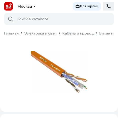
Москва
Для юрлиц
Поиск в каталоге
Главная
/
Электрика и свет
/
Кабель и провод
/
Витая пар