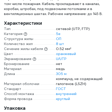
том числе пожарная. Кабель прокладывают в каналах,
коробах, штробах, под подвесными потолками и в
вентиляционных шахтах. Рабочее напряжение: до 145 В.
Характеристики
Тип
сетевой (UTP, FTP)
Категория
5e
Структура жилы
ОП
Количество жил
8 шт
Сечение жилы кабеля
0.52 мм²
Цвет
оранжевый
Экранирование
U/UTP
Бронирование
нет
Материал
медь
Длина
305 м
компаунд, не содержащий
Материал оболочки
галогенов (LSZH)
Стандарт
ГОСТ
Способ монтажа
внутренний
Форма провода
круглый
Упаковка