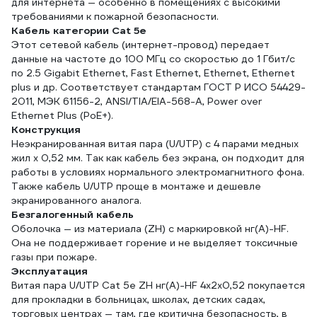
для интернета — особенно в помещениях с высокими
требованиями к пожарной безопасности.
Кабель категории Cat 5e
Этот сетевой кабель (интернет-провод) передает
данные на частоте до 100 МГц со скоростью до 1 Гбит/с
по 2.5 Gigabit Ethernet, Fast Ethernet, Ethernet, Ethernet
plus и др. Соответствует стандартам ГОСТ Р ИСО 54429-
2011, МЭК 61156-2, ANSI/TIA/EIA-568-A, Power over
Ethernet Plus (PoE+).
Конструкция
Неэкранированная витая пара (U/UTP) с 4 парами медных
жил x 0,52 мм. Так как кабель без экрана, он подходит для
работы в условиях нормального электромагнитного фона.
Также кабель U/UTP проще в монтаже и дешевле
экранированного аналога.
Безгалогенный кабель
Оболочка — из материала (ZH) с маркировкой нг(А)-HF.
Она не поддерживает горение и не выделяет токсичные
газы при пожаре.
Эксплуатация
Витая пара U/UTP Cat 5e ZH нг(А)-HF 4x2x0,52 покупается
для прокладки в больницах, школах, детских садах,
торговых центрах — там, где критична безопасность, в