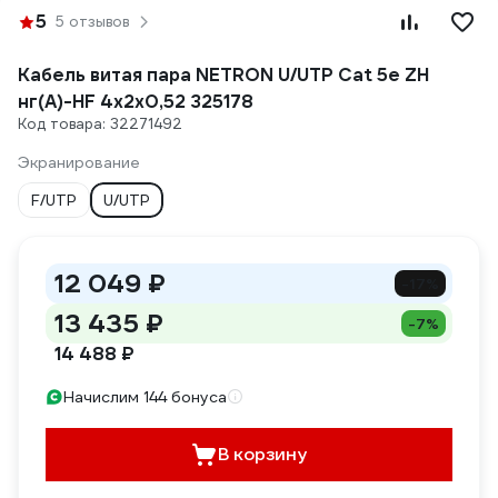
5
5 отзывов
Кабель витая пара NETRON U/UTP Cat 5e ZH
нг(А)-HF 4x2x0,52 325178
Код товара: 32271492
Экранирование
F/UTP
U/UTP
12 049 ₽
-17%
13 435 ₽
-7%
14 488 ₽
Начислим 144 бонуса
В корзину