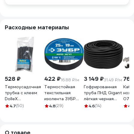
Расходные материалы
528 ₽
422 ₽
3 149 ₽
761
16.88 ₽/м
31.49 ₽/м
Термоусадочная
Термостойкая
Гофрированная
Кабе
трубка с клеем
текстильная
труба ПНД Gigant
ножн
DolleX
изолента ЗУБР
лёгкая черная
07 с
коэффициент
Авто-Жгут 19 мм х
D20 с зондом,
ПРАК
4.7
(50)
4.8
(29)
4.6
(14)
4.
усадки=3:1, набор
25 м 1236-2
стойкая к УФ
резк
10 шт., 3 - 12 мм,
100м 20120-
до 15
черные TU-010
100GI
функ
изол
О товаре