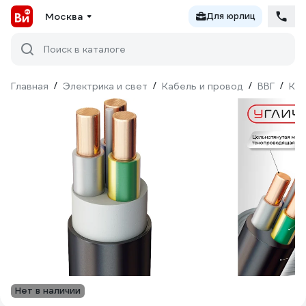
Москва
Для юрлиц
Поиск в каталоге
Главная
/
Электрика и свет
/
Кабель и провод
/
ВВГ
/
Кру
Нет в наличии