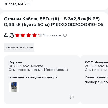
Высота, мм: 70
Отзывы Кабель ВВГнг(А)-LS 3x2,5 ок(N,PE)
0,66 кВ (бухта 50 м) P160230D2000310-05
4.3
18 отзывов
Написать отзыв
Кирилл
ООО Импуль
08.08.2024
г. Москва
20.12.2024
г. 
Опыт использования: Менее месяца
Опыт использ
Брал для проводки во дворе
Качественный
проверенног