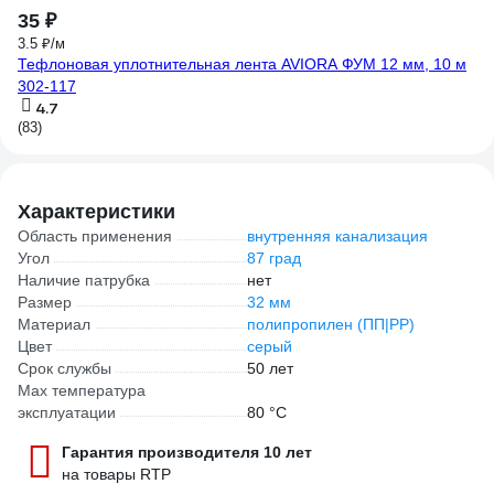
35 ₽
4
3.5 ₽/м
Тр
Тефлоновая уплотнительная лента AVIORA ФУМ 12 мм, 10 м
10
302-117
4.7
(83)
Характеристики
Область применения
внутренняя канализация
Угол
87 град
Наличие патрубка
нет
Размер
32 мм
Материал
полипропилен (ПП|PP)
Цвет
серый
Срок службы
50 лет
Max температура
эксплуатации
80 °С
Гарантия производителя 10 лет
на товары RTP