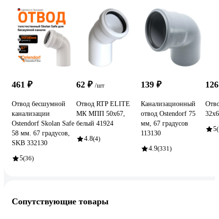
461 ₽
62 ₽
139 ₽
126
/шт
Отвод бесшумной
Отвод RTP ELITE
Канализационный
Отв
канализации
МК МПП 50x67,
отвод Ostendorf 75
32x6
Ostendorf Skolan Safe
белый 41924
мм, 67 градусов
5
(
58 мм. 67 градусов,
113130
4.8
(4)
SKB 332130
4.9
(331)
5
(36)
Сопутствующие товары