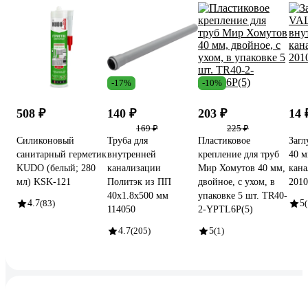
-17%
-10%
508 ₽
140 ₽
203 ₽
14
169 ₽
225 ₽
Силиконовый
Труба для
Пластиковое
Заг
санитарный герметик
внутренней
крепление для труб
40 м
KUDO (белый; 280
канализации
Мир Хомутов 40 мм,
кана
мл) KSK-121
Политэк из ПП
двойное, с ухом, в
2010
40х1.8х500 мм
упаковке 5 шт. TR40-
4.7
(83)
5
114050
2-YPTL6P(5)
4.7
(205)
5
(1)