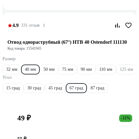
4.9
331 отзыв
Отвод однораструбный (67°) HTB 40 Ostendorf 111130
Код товара: 15541045
Размер
32 мм
40 мм
50 мм
75 мм
90 мм
110 мм
125 мм
Угол
15 град
30 град
45 град
67 град
87 град
49 ₽
-11%
55 ₽