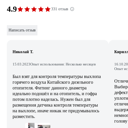
4.9
331 отзыв
Написать отзыв
Николай Т.
Кирил
15.03.2023
Опыт использования: Несколько месяцев
16.10.2
Опыт ис
Был взят для контроля температуры выхлопа
Отличн
горячего воздуха Китайского дизельного
Выбира
отопителя. Фитинг данного диаметра
дефект
идеально подошёл и на отопитель, и гофра
уплотн
потом плотно наделась. Нужен был для
отличн
размещения датчика контроля температуры
выдерж
на выхлопе, иначе никак не придумывалось
немног
разместить.
голову