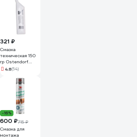
321 ₽
Смазка
техническая 150
гр Ostendorf
881800
4.8
(54)
-16%
600 ₽
715 ₽
Смазка для
монтажа