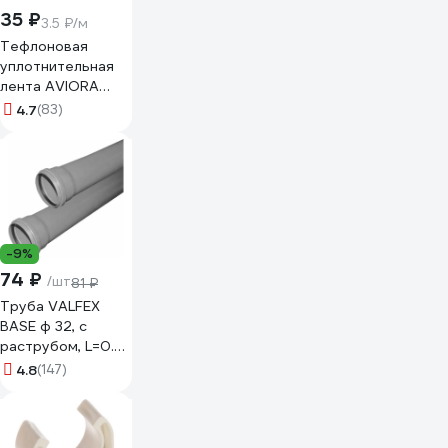
35 ₽
3.5 ₽/м
Тефлоновая
уплотнительная
лента AVIORA
ФУМ 12 мм, 10 м
4.7
(83)
302-117
-9%
74 ₽
/шт
81 ₽
Труба VALFEX
BASE ф 32, с
раструбом, L=0.5
м, внутренняя
4.8
(147)
канализация,
толщина стенки
1.8 200320050