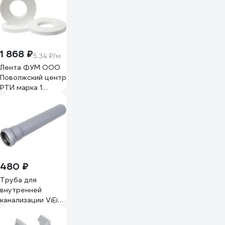
1 868 ₽
5.34 ₽/м
Лента ФУМ ООО
Поволжский центр
РТИ марка 1
0,1x20 ТУ 6-05-
1388-86
4680687030185
480 ₽
Труба для
внутренней
канализации ViEiR
2 шт, Д32мм,
длина 1000мм,