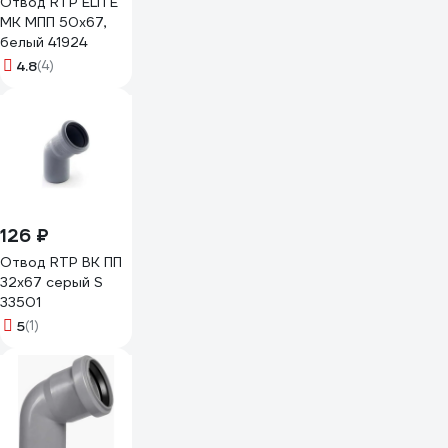
Отвод RTP ELITE
МК МПП 50x67,
белый 41924
4.8
(4)
126 ₽
Отвод RTP ВК ПП
32x67 серый S
33501
5
(1)