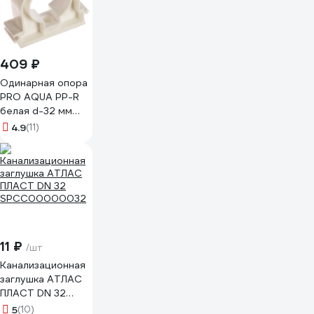
409 ₽
Одинарная опора
PRO AQUA PP-R
белая d-32 мм
PA18012Pb
4.9
(11)
11 ₽
/шт
Канализационная
заглушка АТЛАС
ПЛАСТ DN 32
SPCC00000032
5
(10)