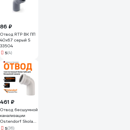
86 ₽
Отвод RTP ВК ПП
40x67 серый S
33504
5
(4)
461 ₽
Отвод бесшумной
канализации
Ostendorf Skolan
Safe 58 мм. 67
5
(36)