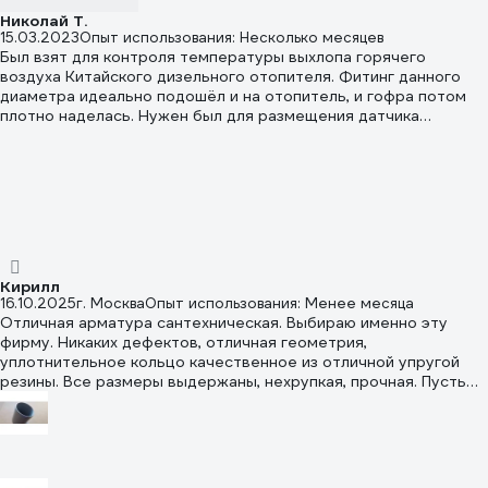
Николай Т.
15.03.2023
Опыт использования: Несколько месяцев
Был взят для контроля температуры выхлопа горячего
воздуха Китайского дизельного отопителя. Фитинг данного
диаметра идеально подошёл и на отопитель, и гофра потом
плотно наделась. Нужен был для размещения датчика
контроля температуры на выхлопе, иначе никак не
придумывалось разместить.
Кирилл
16.10.2025
г. Москва
Опыт использования: Менее месяца
Отличная арматура сантехническая. Выбираю именно эту
фирму. Никаких дефектов, отличная геометрия,
уплотнительное кольцо качественное из отличной упругой
резины. Все размеры выдержаны, нехрупкая, прочная. Пусть
немного дороже аналогов, но во всём на голову выше их!
Рекомендую!