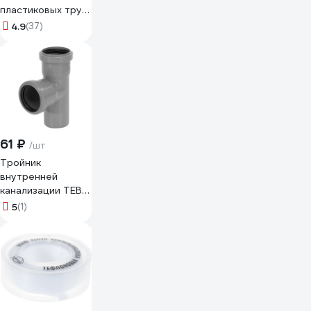
пластиковых труб
системы
4.9
(37)
канализации
ВМПАВТО
PASTUM 400мл
флакон-аэрозоль
8111
61 ₽
/шт
Тройник
внутренней
канализации TEBO
ПП 32х32, 87.5 гр
5
(1)
013020406