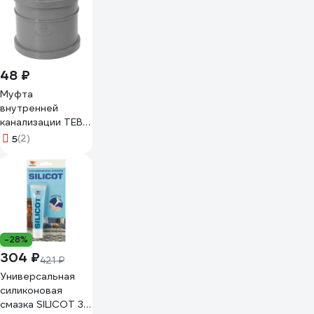
48 ₽
Муфта
внутренней
канализации TEBO
ПП 32, ремонтная
5
(2)
013020101
-28%
304 ₽
421 ₽
Универсальная
силиконовая
смазка SILICOT 30