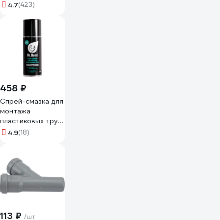
г 2301
4.7
(423)
458 ₽
Спрей-смазка для
монтажа
пластиковых труб
ПВХ Mr.Bond 907
4.9
(18)
MB4090700210
113 ₽
/шт