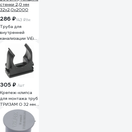
286 ₽
143 ₽/м
Труба для
внутренней
канализации ViEiR
Д32мм, длина
2000мм, толщина
стенки 2,0 мм
32х2,0х2000
305 ₽
/шт
Крепеж-клипса
для монтажа труб
ТРИЗАМ O 32 мм,
черная, 100 шт.
TRZ0390