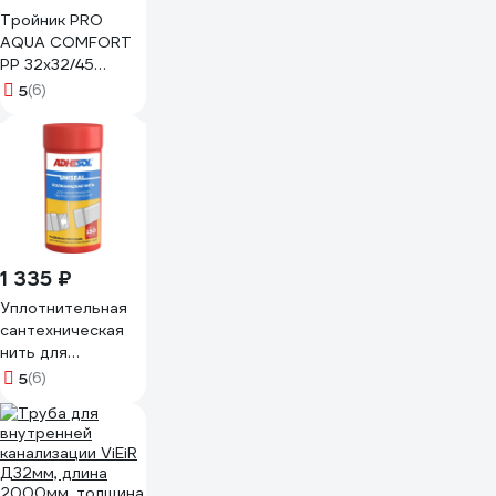
Тройник PRO
AQUA COMFORT
PP 32x32/45
203245
5
(6)
1 335 ₽
Уплотнительная
сантехническая
нить для
герметизации
5
(6)
резьбовых
соединений
ADHESOL uniseal
150 м, лента от
протечек НП1004