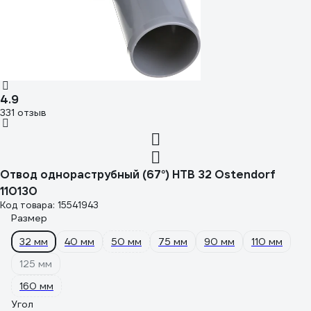
4.9
331 отзыв
Отвод однораструбный (67°) HTB 32 Ostendorf
110130
Код товара: 15541943
Размер
32 мм
40 мм
50 мм
75 мм
90 мм
110 мм
125 мм
160 мм
Угол