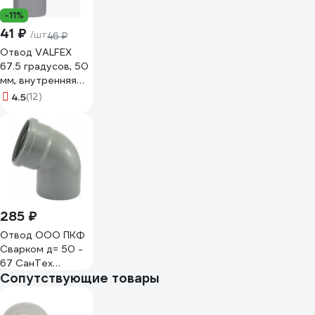
-11%
41 ₽
/шт
46 ₽
Отвод VALFEX
67.5 градусов, 50
мм, внутренняя
канализация
4.5
(12)
20132050
285 ₽
Отвод ООО ПКФ
Сварком д= 50 -
67 СанТех
Сопутствующие товары
s047940