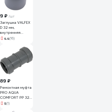
9 ₽
/шт
Заглушка VALFEX
D 32 мм,
внутренняя
канализация
4.4
(16)
20108032
89 ₽
Ремонтная муфта
PRO AQUA
COMFORT PP 32
300310P
5
(1)