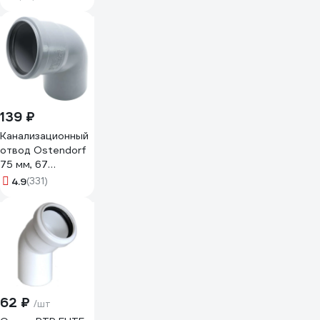
градусов, SKB
332130
139 ₽
Канализационный
отвод Ostendorf
75 мм, 67
градусов 113130
4.9
(331)
62 ₽
/шт