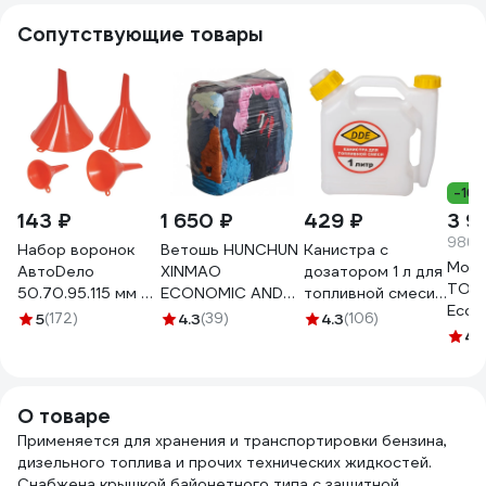
Сопутствующие товары
-16
143 ₽
1 650 ₽
429 ₽
3 9
986.7
Набор воронок
Ветошь HUNCHUN
Канистра с
Мото
АвтоDело
XINMAO
дозатором 1 л для
TOTA
50.70.95.115 мм 4
ECONOMIC AND
топливной смеси
EcoDr
шт. 42104 15165
TRADE CO., LTD
DDE 247-002
5
(172)
4.3
(39)
4.3
(106)
Synt
ГОСТ, ХБ цветной
4.
5W-3
трикотаж, брикет
10 кг 3051250
О товаре
Применяется для хранения и транспортировки бензина,
дизельного топлива и прочих технических жидкостей.
Снабжена крышкой байонетного типа с защитной