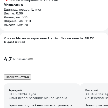
Масло минеральное 1 л - 1 шт.
Упаковка
Единица товара: Штука
Вес, кг: 0.96
Длина, мм: 225
Ширина, мм: 110
Высота, мм: 70
Отзывы Масло минеральное Premium 2-х тактное 1 л API TC
Gigant G0675
4.7
97 отзывов
Написать отзыв
Аркадий
Виталий
01.02.2026
г. Тула
30.04.2025
г. 
Опыт использования: Менее месяца
Опыт использ
Брал масло для бензопилы и триммера.
Заказ приехал 