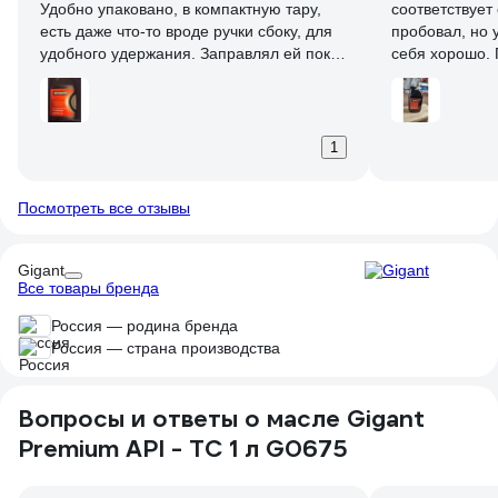
Удобно упаковано, в компактную тару,
соответствует
есть даже что-то вроде ручки сбоку, для
пробовал, но 
удобного удержания. Заправлял ей пока
себя хорошо. 
только бензопилу, работает хорошо,
техники на да
проблем не возникло. Наверное
порекомендую к покупке, учитывая цену
данного масла
1
Посмотреть все отзывы
Gigant
Все товары бренда
Россия — родина бренда
Россия — страна производства
Вопросы и ответы о масле Gigant
Premium API - TC 1 л G0675