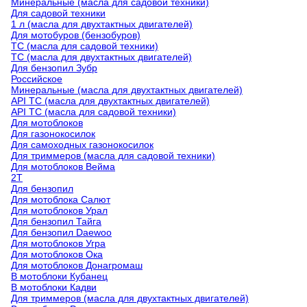
Минеральные (масла для садовой техники)
Для садовой техники
1 л (масла для двухтактных двигателей)
Для мотобуров (бензобуров)
TC (масла для садовой техники)
TC (масла для двухтактных двигателей)
Для бензопил Зубр
Российское
Минеральные (масла для двухтактных двигателей)
API TC (масла для двухтактных двигателей)
API TC (масла для садовой техники)
Для мотоблоков
Для газонокосилок
Для самоходных газонокосилок
Для триммеров (масла для садовой техники)
Для мотоблоков Вейма
2T
Для бензопил
Для мотоблока Салют
Для мотоблоков Урал
Для бензопил Тайга
Для бензопил Daewoo
Для мотоблоков Угра
Для мотоблоков Ока
Для мотоблоков Донагромаш
В мотоблоки Кубанец
В мотоблоки Кадви
Для триммеров (масла для двухтактных двигателей)