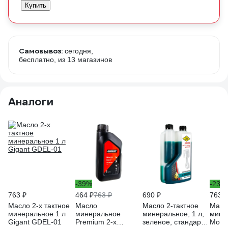
Купить
Самовывоз:
сегодня,
бесплатно
, из 13 магазинов
Аналоги
-39%
-23%
763 ₽
464 ₽
763 ₽
690 ₽
763 ₽
Масло 2-х тактное
Масло
Масло 2-тактное
Масл
минеральное 1 л
минеральное
минеральное, 1 л,
мине
Gigant GDEL-01
Premium 2-х
зеленое, стандарт
Moti