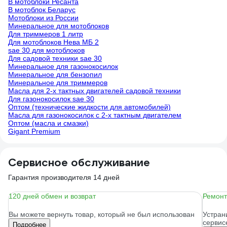
В мотоблоки Ресанта
В мотоблок Беларус
Мотоблоки из России
Минеральное для мотоблоков
Для триммеров 1 литр
Для мотоблоков Нева МБ 2
sae 30 для мотоблоков
Для садовой техники sae 30
Минеральное для газонокосилок
Минеральное для бензопил
Минеральное для триммеров
Масла для 2-х тактных двигателей садовой техники
Для газонокосилок sae 30
Оптом (технические жидкости для автомобилей)
Масла для газонокосилок с 2-х тактным двигателем
Оптом (масла и смазки)
Gigant Premium
Сервисное обслуживание
Гарантия производителя 14 дней
120 дней обмен и возврат
Ремонт
Вы можете вернуть товар, который не был использован
Устран
сервис
Подробнее