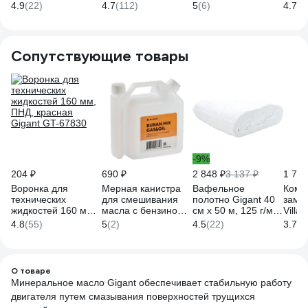
тактное 1 л Gigant
API TB, с
(1 л)
4.9
(22)
4.7
(112)
5
(6)
4.7
(1
G-0401
дозатором DDE
8500
916-356
Сопутствующие товары
-9%
204 ₽
690 ₽
2 848 ₽
3 137 ₽
1 760
Воронка для
Мерная канистра
Вафельное
Комп
технических
для смешивания
полотно Gigant 40
заме
жидкостей 160 мм,
масла с бензином
см х 50 м, 125 г/м2
Villa
ПНД, красная
BURAN MIX
GVL-200
CHAN
4.8
(55)
5
(2)
4.5
(22)
3.7
(3
Gigant GT-67830
GAS&OIL S00123
0509
О товаре
Минеральное масло Gigant обеспечивает стабильную работу
двигателя путем смазывания поверхностей трущихся