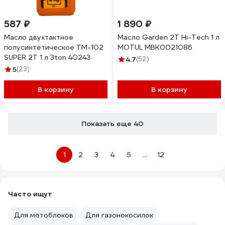
587 ₽
1 890 ₽
Масло двухтактное
Масло Garden 2T Hi-Tech 1 л
полусинтетическое ТМ-102
MOTUL MBK0021086
SUPER 2Т 1 л 3ton 40243
4.7
(52)
5
(23)
В корзину
В корзину
Показать еще 40
1
2
3
4
5
...
12
Часто ищут
Для мотоблоков
Для газонокосилок