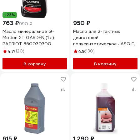
-23%
763 ₽
950 ₽
990 ₽
Масло минеральное G-
Масло для 2-тактных
Motion 2Т GARDEN (1 л)
двигателей
PATRIOT 850030300
полусинтетическое JASO FD
1 л Champion 952830
4.7
(120)
4.9
(130)
В корзину
В корзину
615 ₽
1 290 ₽