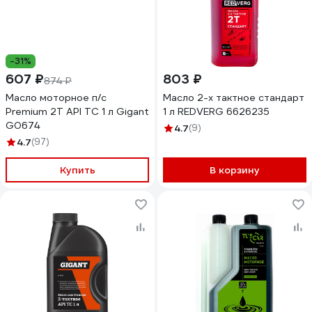
-31%
607 ₽
803 ₽
874 ₽
Масло моторное п/с
Масло 2-х тактное стандарт
Premium 2Т API TC 1 л Gigant
1 л REDVERG 6626235
G0674
4.7
(9)
4.7
(97)
Купить
В корзину