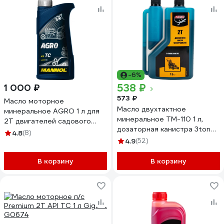
-6%
538 ₽
1 000 ₽
573 ₽
Масло моторное
Масло двухтактное
минеральное AGRO 1 л для
минеральное ТМ-110 1 л,
2Т двигателей садового
дозаторная канистра 3ton
оборудования MANNOL 1435
4.8
(8)
55267
4.9
(52)
В корзину
В корзину