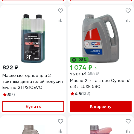
-28%
1 074 ₽
822 ₽
1 281 ₽
1 495 ₽
Масло моторное для 2-
Масло 2-х тактное Супер п/
тактных двигателей полусинтетическое API TC
с 3 л LUXE 580
Evoline 2TPS10EVO
4.8
(123)
5
(7)
Купить
В корзину