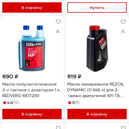
850030568
В корзину
Купить
890 ₽
619 ₽
Масло полусинтетическое
Масло минеральное REZOIL
2-х тактное с дозатором 1 л
DYNAMIC (0.946 л) для 2-
REDVERG 6617295
такных двигателей API TB
Rezer
4.6
(12)
5
(8)
В корзину
В корзину