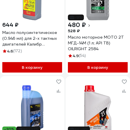
-9%
480 ₽
644 ₽
528 ₽
Масло полусинтетическое
Масло моторное МОТО 2Т
(0.946 мл) для 2-х тактных
МГД-14М (1 л; API TB)
двигателей Калибр
OILRIGHT 2584
00000032441
4.6
(172)
4.9
(54)
В корзину
В корзину
-20%
до -22%
до -9%