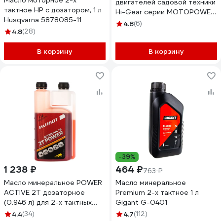
Масло моторное 2-х
двигателей садовой техники
тактное HP с дозатором, 1 л
Hi-Gear серии MOTOPOWER
Husqvarna 5878085-11
HG1720
4.8
(6)
4.8
(28)
В корзину
В корзину
-39%
1 238 ₽
464 ₽
763 ₽
Масло минеральное POWER
Масло минеральное
ACTIVE 2T дозаторное
Premium 2-х тактное 1 л
(0.946 л) для 2-х тактных
Gigant G-0401
двигателей PATRIOT
4.4
(34)
4.7
(112)