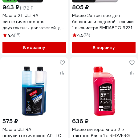
943 ₽
805 ₽
1 172 ₽
Масло 2Т ULTRA
Масло 2х тактное для
синтетическое для
бензопил и садовой техники,
двухтактных двигателей, для
1 л канистра ВМПАВТО 9231
техники, 1 л Huter 73/8/3/3
4.4
(16)
4.5
(13)
В корзину
В корзину
575 ₽
636 ₽
Масло ULTRA
Масло минеральное 2-х
полусинтетическое API TC
тактное Basic 1 л REDVERG