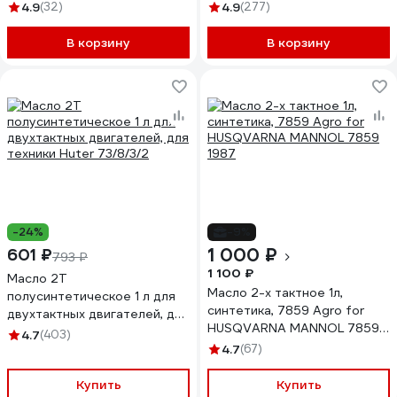
952831
4.9
(32)
4.9
(277)
В корзину
В корзину
-24%
-9%
1 000 ₽
601 ₽
793 ₽
1 100 ₽
Масло 2Т
Mасло 2-х тактное 1л,
полусинтетическое 1 л для
синтетика, 7859 Agro for
двухтактных двигателей, для
HUSQVARNA MANNOL 7859
техники Huter 73/8/3/2
4.7
(403)
1987
4.7
(67)
Купить
Купить