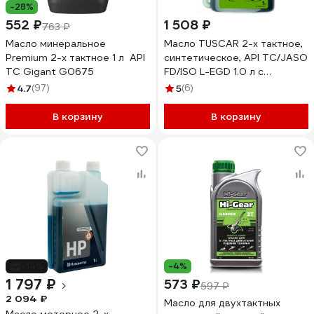
-28%
552 ₽
1 508 ₽
763 ₽
Масло минеральное
Масло TUSCAR 2-х тактное,
Premium 2-х тактное 1 л API
синтетическое, API TC/JASO
TC Gigant G0675
FD/ISO L-EGD 1.0 л с
дозатором 301023015-10-2
4.7
(97)
5
(6)
В корзину
В корзину
-14%
-4%
1 797 ₽
573 ₽
597 ₽
2 094 ₽
Масло для двухтактных