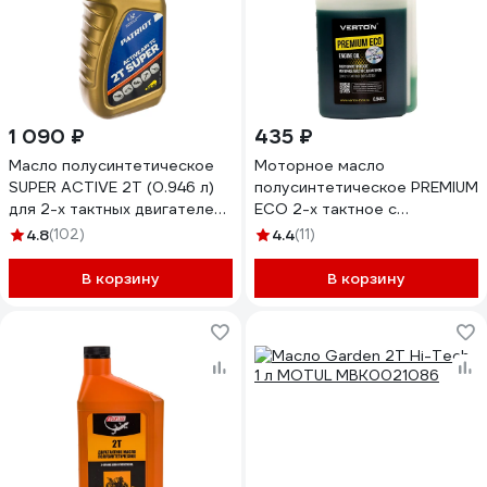
1 090 ₽
435 ₽
Масло полусинтетическое
Моторное масло
SUPER ACTIVE 2T (0.946 л)
полусинтетическое PREMIUM
для 2-х тактных двигателей
ECO 2-х тактное с
PATRIOT 850030596
дозатором VERTON
4.8
(102)
4.4
(11)
01.12543.12548
В корзину
В корзину