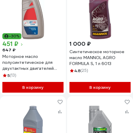
-30%
451 ₽
1 000 ₽
647 ₽
Синтетическое моторное
Моторное масло
масло MANNOL AGRO
полусинтетическое для
FORMULA S, 1 л 6013
двухтактных двигателей
4.8
(25)
Супер 2Т 1 л LUXE 582
5
(13)
В корзину
В корзину