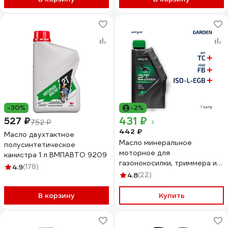
-30%
-2%
431 ₽
527 ₽
752 ₽
442 ₽
Масло двухтактное
Масло минеральное
полусинтетическое
моторное для
канистра 1 л ВМПАВТО 9209
газонокосилки, триммера и
4.9
(178)
садовой техники 1 л. Garden
4.8
(22)
2T API TC ISO-L-EGB, JASO
FB, 2T VITEX v334401
В корзину
Купить