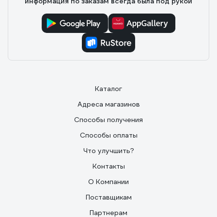
информация по заказам всегда была под рукой
банки, масло по боковой трубочке наполняет мерную
ёмкость. 20 мл на 1 литр бензина. Выливаем масло из
мерной емкости в бензин. Закрываем, убираем в
темное место.
Каталог
Адреса магазинов
Способы получения
Способы оплаты
Что улучшить?
Контакты
О Компании
Поставщикам
Партнерам