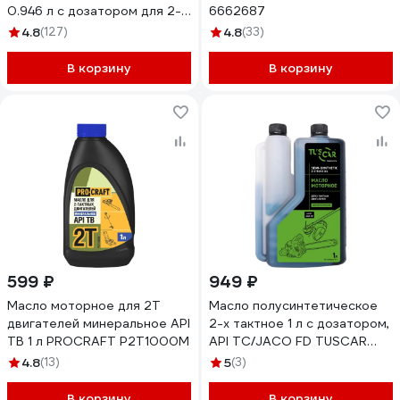
0.946 л с дозатором для 2-
6662687
тактных двигателей REZOIL
4.8
(127)
4.8
(33)
03.008.00008
В корзину
В корзину
599 ₽
949 ₽
Масло моторное для 2Т
Масло полусинтетическое
двигателей минеральное API
2-х тактное 1 л с дозатором,
TB 1 л PROCRAFT P2T1000M
API TC/JACO FD TUSCAR
301022015-10-2
4.8
(13)
5
(3)
В корзину
В корзину