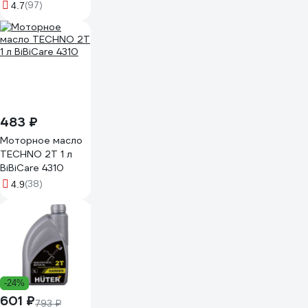
G0674
(97)
4.7
483 ₽
Моторное масло
TECHNO 2Т 1 л
BiBiCare 4310
(38)
4.9
-24%
601 ₽
793 ₽