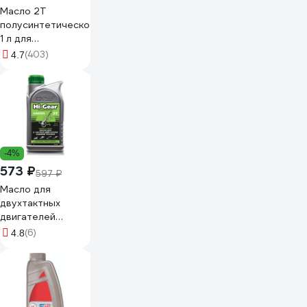
Масло 2Т
полусинтетическое
1 л для
двухтактных
(403)
4.7
двигателей, для
техники Huter
73/8/3/2
-4%
573 ₽
597 ₽
Масло для
двухтактных
двигателей
садовой техники
(6)
4.8
Hi-Gear серии
MOTOPOWER
HG1720