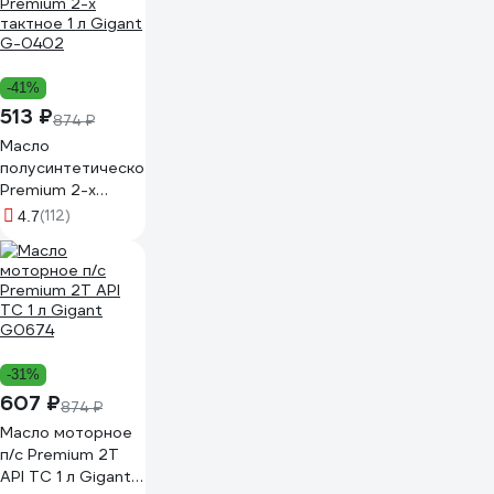
-41%
513 ₽
874 ₽
Масло
полусинтетическое
Premium 2-х
тактное 1 л Gigant
(112)
4.7
G-0402
-31%
607 ₽
874 ₽
Масло моторное
п/с Premium 2Т
API TC 1 л Gigant