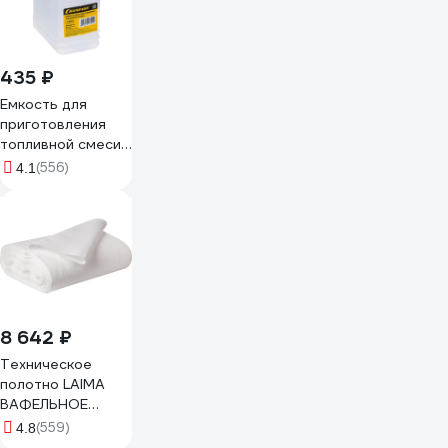
435 ₽
Емкость для
приготовления
топливной смеси
(1 л) Champion
(556)
4.1
C1010
8 642 ₽
Техническое
полотно LAIMA
ВАФЕЛЬНОЕ
отбеленное,
(559)
4.8
рулон 0,45х50 м,