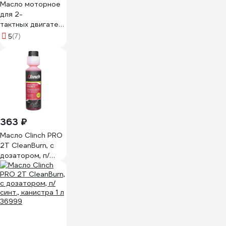
Масло моторное
для 2-
тактных двигателей полусинтетическое API TC
Evoline
(7)
5
2TPS10EVO
363 ₽
Масло Clinch PRO
2Т CleanBurn, с
дозатором, п/
синт., флакон 250
мл 37000