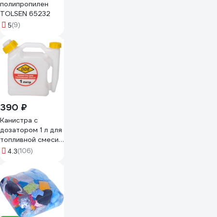
полипропилен
TOLSEN 65232
(9)
5
390 ₽
Канистра с
дозатором 1 л для
топливной смеси
DDE 247-002
(106)
4.3