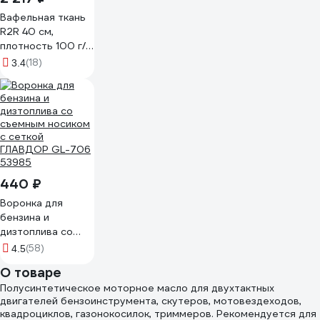
Вафельная ткань
R2R 40 см,
плотность 100 г/
м, рулон 50 м
(18)
3.4
7030-00120
440 ₽
Воронка для
бензина и
дизтоплива со
съемным носиком
(58)
4.5
с сеткой
О товаре
ГЛАВДОР GL-706
Полусинтетическое моторное масло для двухтактных
53985
двигателей бензоинструмента, скутеров, мотовездеходов,
квадроциклов, газонокосилок, триммеров. Рекомендуется для