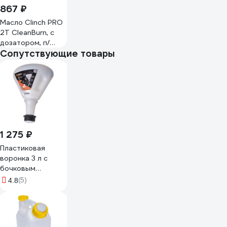
867 ₽
Масло Clinch PRO
2Т CleanBurn, с
дозатором, п/
Сопутствующие товары
синт., канистра 1 л
36999
1 275 ₽
Пластиковая
воронка 3 л с
бочковым
адаптером GROZ
(5)
4.8
GR41922 - FNL/9