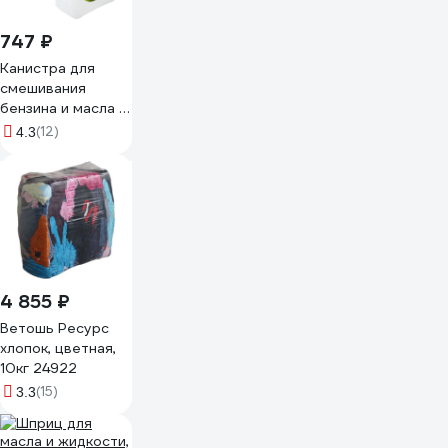
747 ₽
Канистра для
смешивания
бензина и масла 1
л Pobedit 8071010
(12)
4.3
4 855 ₽
Ветошь Ресурс
хлопок, цветная,
10кг 24922
(15)
3.3