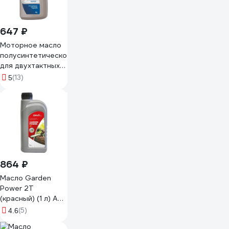
647 ₽
Моторное масло
полусинтетическое
для двухтактных
двигателей Супер
(13)
5
2Т 1 л LUXE 582
864 ₽
Масло Garden
Power 2T
(красный) (1 л) API
TC, JACO FC, ISO
(5)
4.6
L-EGС GNV