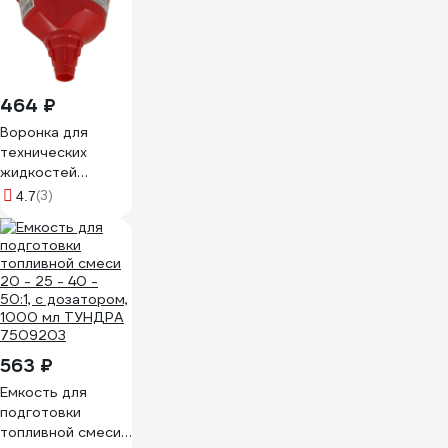
464 ₽
Воронка для
технических
жидкостей
Zipower 210х135
(3)
4.7
мм PM4472
563 ₽
Емкость для
подготовки
топливной смеси