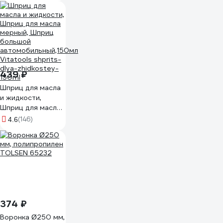
плотность 120 г/
м2 604753
439 ₽
Шприц для масла
и жидкости,
Шприц для масла
мерный, Шприц
(146)
4.6
большой
автомобильный,150мл
Vitatools shprits-
dlya-zhidkostey-
150ml
374 ₽
Воронка Ø250 мм,