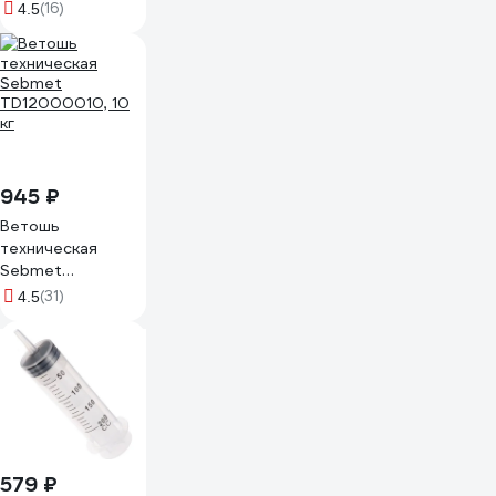
20 - 25 - 40 -
(16)
4.5
50:1, с дозатором,
1000 мл ТУНДРА
7509203
945 ₽
Ветошь
техническая
Sebmet
TD12000010, 10
(31)
4.5
кг
579 ₽