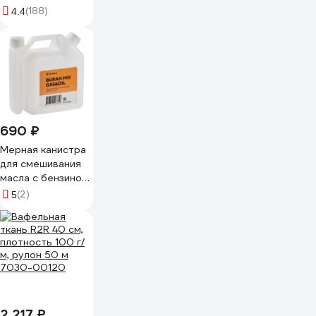
(188)
4.4
690 ₽
Мерная канистра
для смешивания
масла с бензином
BURAN MIX
(2)
5
GAS&OIL S00123
2 217 ₽