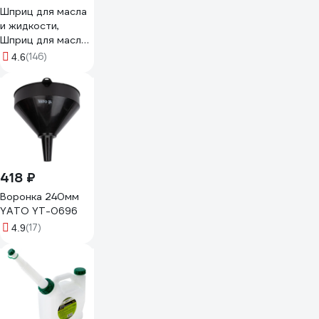
Шприц для масла
и жидкости,
Шприц для масла
мерный, Шприц
(146)
4.6
большой
автомобильный,200мл
Vitatools shprits-
dlya-zhidkostey-
200ml
418 ₽
Воронка 240мм
YATO YT-0696
(17)
4.9