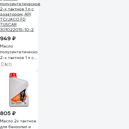
GGP2121128016540000001
949 ₽
Масло
полусинтетическое
2-х тактное 1 л с
дозатором, API
(3)
5
TC/JACO FD
TUSCAR
301022015-10-2
805 ₽
Масло 2х тактное
для бензопил и