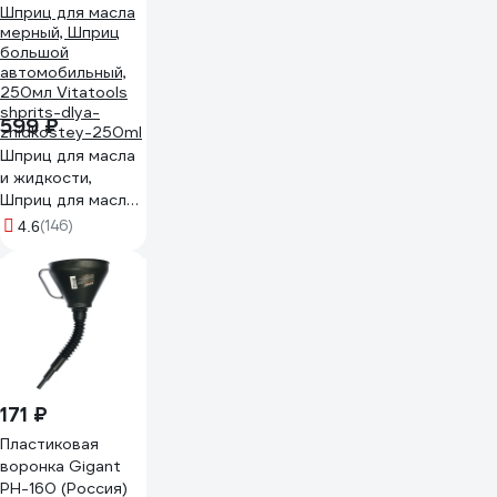
599 ₽
Шприц для масла
и жидкости,
Шприц для масла
мерный, Шприц
(146)
4.6
большой
автомобильный,
250мл Vitatools
shprits-dlya-
zhidkostey-250ml
171 ₽
Пластиковая
воронка Gigant
PH-160 (Россия)