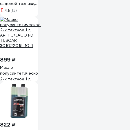
садовой техники, 1
л канистра
(13)
4.5
ВМПАВТО 9231
899 ₽
Масло
полусинтетическое
2-х тактное 1 л,
API TC/JACO FD
TUSCAR
301022015-10-1
822 ₽