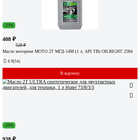
-23%
408 ₽
528 ₽
Масло моторное МОТО 2Т МГД-14М (1 л; API TB) OILRIGHT 2584
4.9
(54)
В корзину
-20%
938 ₽