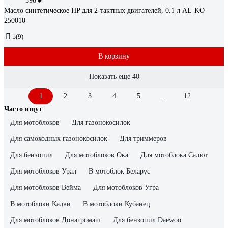
398 ₽
Масло синтетическое HP для 2-тактных двигателей, 0.1 л AL-KO
250010
5
(9)
В корзину
Показать еще 40
1
2
3
4
5
...
12
Часто ищут
Для мотоблоков
Для газонокосилок
Для самоходных газонокосилок
Для триммеров
Для бензопил
Для мотоблоков Ока
Для мотоблока Салют
Для мотоблоков Урал
В мотоблок Беларус
Для мотоблоков Вейма
Для мотоблоков Угра
В мотоблоки Кадви
В мотоблоки Кубанец
Для мотоблоков Донагромаш
Для бензопил Daewoo