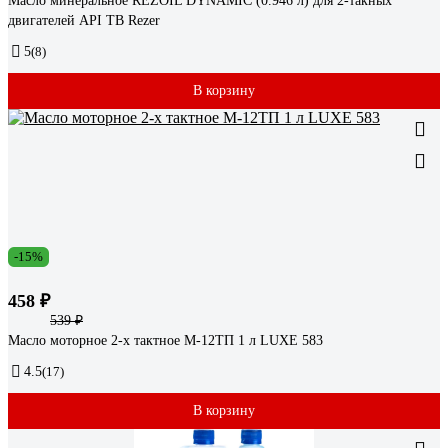
Масло минеральное REZOIL DYNAMIC (0.946 л) для 2-такных
двигателей API TB Rezer
5
(8)
В корзину
-15%
458 ₽
539 ₽
Масло моторное 2-х тактное М-12ТП 1 л LUXE 583
4.5
(17)
В корзину