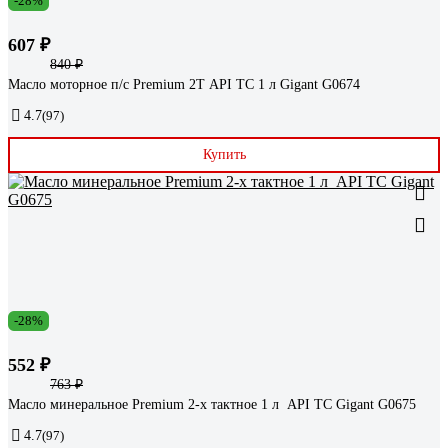
-28%
607 ₽
840 ₽
Масло моторное п/с Premium 2Т API TC 1 л Gigant G0674
4.7
(97)
Купить
-28%
552 ₽
763 ₽
Масло минеральное Premium 2-х тактное 1 л API TC Gigant G0675
4.7
(97)