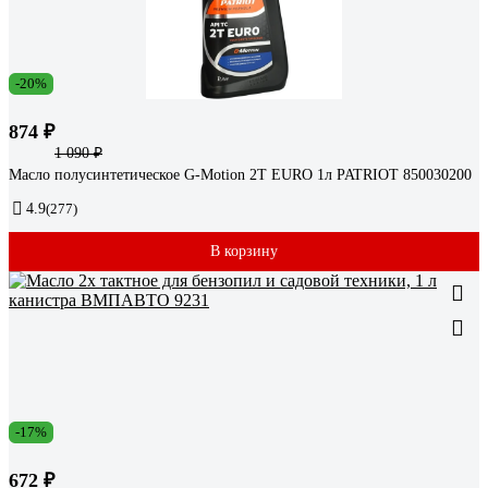
-20%
874 ₽
1 090 ₽
Масло полусинтетическое G-Motion 2Т EURO 1л PATRIOT 850030200
4.9
(277)
В корзину
-17%
672 ₽