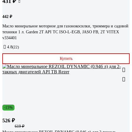
431 ₽
442 ₽
Масло минеральное моторное для газонокосилки, триммера и садовой
техники 1 л. Garden 2T API TC ISO-L-EGB, JASO FB, 2T VITEX
v334401
4.8
(22)
Купить
-15%
526 ₽
619 ₽