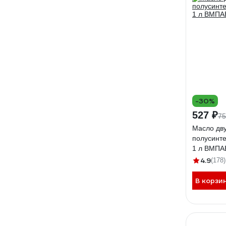
-30%
527 ₽
75
Масло дву
полусинте
1 л ВМПА
4.9
(178)
В корзи