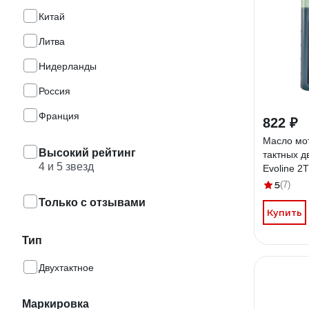
Китай
Литва
Нидерланды
Россия
Франция
822 ₽
Масло мот
Высокий рейтинг
тактных д
4 и 5 звезд
Evoline 
5
(7)
Только с отзывами
Купить
Тип
Двухтактное
Маркировка