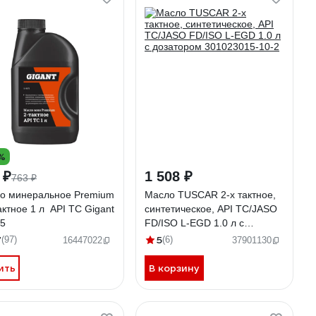
%
 ₽
1 508 ₽
763 ₽
о минеральное Premium
Масло TUSCAR 2-х тактное,
актное 1 л API TC Gigant
синтетическое, API TC/JASO
5
FD/ISO L-EGD 1.0 л с
дозатором 301023015-10-2
7
5
(97)
(6)
16447022
37901130
ить
В корзину