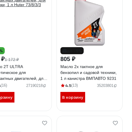
0%
до -9%
 ₽
805 ₽
1 172 ₽
о 2Т ULTRA
Масло 2х тактное для
етическое для
бензопил и садовой техники,
тактных двигателей, для
1 л канистра ВМПАВТО 9231
ки, 1 л Huter 73/8/3/3
4
4.5
(16)
(13)
27190218
35203801
орзину
В корзину