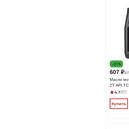
-31%
607 ₽
87
Масло мо
2Т API TC
4.7
(97)
Купить