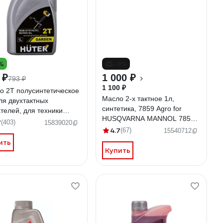
%
-9%
 ₽
1 000 ₽
793 ₽
1 100 ₽
о 2Т полусинтетическое
Mасло 2-х тактное 1л,
ля двухтактных
синтетика, 7859 Agro for
телей, для техники
HUSQVARNA MANNOL 7859
 73/8/3/2
7
(403)
15839020
1987
4.7
(67)
15540712
ить
Купить