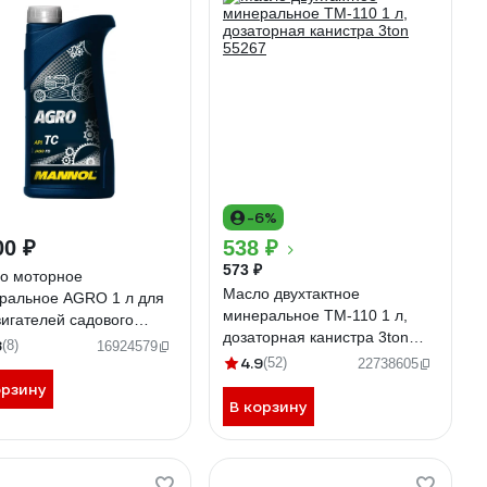
-6%
00 ₽
538 ₽
573 ₽
о моторное
Масло двухтактное
ральное AGRO 1 л для
минеральное ТМ-110 1 л,
вигателей садового
дозаторная канистра 3ton
удования MANNOL 1435
8
(8)
16924579
55267
4.9
(52)
22738605
орзину
В корзину