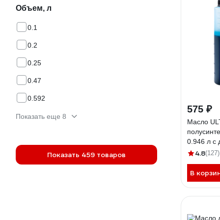
Объем, л
0.1
0.2
0.25
0.47
0.592
575 ₽
Показать еще 8
Масло UL
полусинте
0.946 л с
тактных д
4.8
(127)
Показать 459 товаров
03.008.00
В корзи