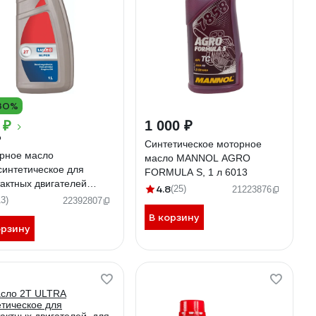
30%
 ₽
1 000 ₽
₽
Синтетическое моторное
рное масло
масло MANNOL AGRO
синтетическое для
FORMULA S, 1 л 6013
тактных двигателей
4.8
(25)
21223876
р 2Т 1 л LUXE 582
13)
22392807
В корзину
орзину