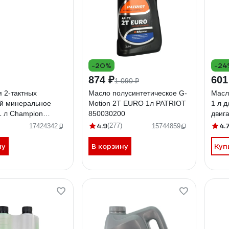
-20%
-24
874 ₽
601
1 090 ₽
 2-тактных
Масло полусинтетическое G-
Масл
ей минеральное
Motion 2Т EURO 1л PATRIOT
1 л д
1 л Champion
850030200
двига
Huter
4.9
4.
(277)
17424342
15744859
ну
В корзину
Куп