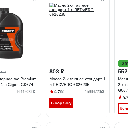
-28
803 ₽
552
4 ₽
торное п/с Premium
Масло 2-х тактное стандарт 1
Масл
 1 л Gigant G0674
л REDVERG 6626235
2-х т
G067
4.7
(9)
16447023
15984723
4.
В корзину
Куп