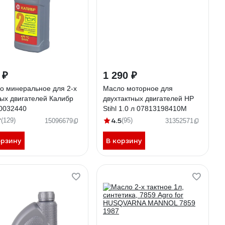
 ₽
1 290 ₽
о минеральное для 2-х
Масло моторное для
ных двигателей Калибр
двухтактных двигателей НР
0032440
Stihl 1.0 л 07813198410M
7
4.5
(129)
(95)
15096679
31352571
орзину
В корзину