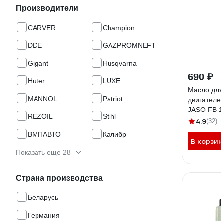
Производители
CARVER
Champion
DDE
GAZPROMNEFT
Gigant
Husqvarna
690 ₽
Huter
LUXE
Масло для
MANNOL
Patriot
двигател
JASO FB 
REZOIL
Stihl
952831
4.9
(32)
ВМПАВТО
Калибр
В корзи
Показать еще 28
Страна производства
Беларусь
Германия