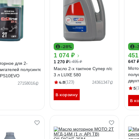
-28%
-
1 074 ₽
451
647 
1 270 ₽
1 495 ₽
орное для 2-
Мото
Масло 2-х тактное Супер п/с
вигателей полусинтетическое API TC
полу
3 л LUXE 580
2TPS10EVO
двух
4.8
(123)
24361347
27158016
Супе
5
(
В корзину
В к