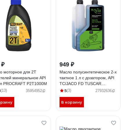
 ₽
949 ₽
о моторное для 2Т
Масло полусинтетическое 2-х
ателей минеральное API
тактное 1 л с дозатором, API
 л PROCRAFT P2T1000M
TC/JACO FD TUSCAR
301022015-10-2
8
5
(13)
(3)
35954952
27932636
орзину
В корзину