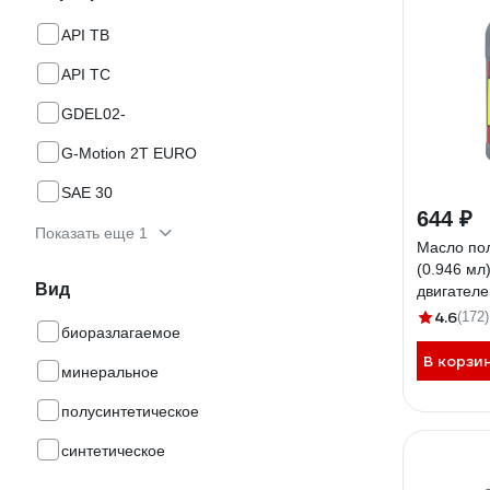
API TB
API TC
GDEL02-
G-Motion 2Т EURO
SAE 30
644 ₽
Показать еще 1
Масло по
(0.946 мл
Вид
двигателе
00000032
4.6
(172)
биоразлагаемое
В корзи
минеральное
полусинтетическое
синтетическое