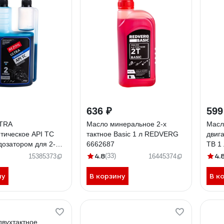
636 ₽
599
TRA
Масло минеральное 2-х
Масл
тическое API TC
тактное Basic 1 л REDVERG
двиг
 дозатором для 2-
6662687
TB 1
вигателей REZOIL
4.8
4.
(33)
15385373
16445374
008
ну
В корзину
В к