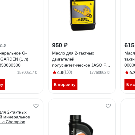
950 ₽
615
0 ₽
неральное G-
Масло для 2-тактных
Масл
 GARDEN (1 л)
двигателей
такт
850030300
полусинтетическое JASO FD
0000
1 л Champion 952830
4.9
4.
(130)
15700517
17760862
ну
В корзину
В к