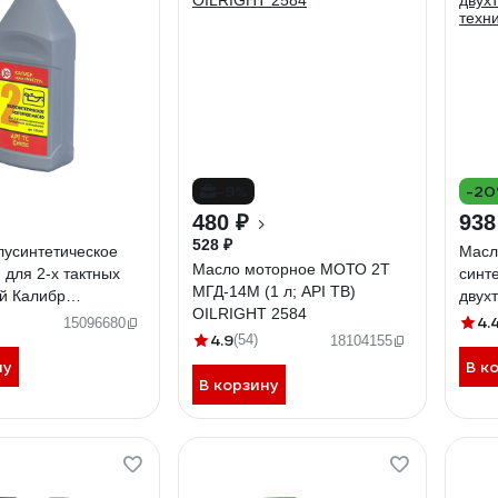
-9%
-2
480 ₽
938
528 ₽
лусинтетическое
Масл
Масло моторное МОТО 2Т
) для 2-х тактных
синт
МГД-14М (1 л; API TB)
й Калибр
двух
OILRIGHT 2584
441
техни
4.
15096680
4.9
(54)
18104155
ну
В к
В корзину