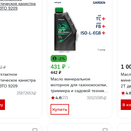
-2%
431 ₽
1 0
2 ₽
442 ₽
хтактное
Масл
Масло минеральное
тическое канистра
мине
моторное для газонокосилки,
ВТО 9209
2Т д
триммера и садовой техники
обор
4.
25872653
1 л. Garden 2T API TC ISO-L-
4.8
(22)
31521585
EGB, JASO FB, 2T VITEX
ну
В к
v334401
Купить