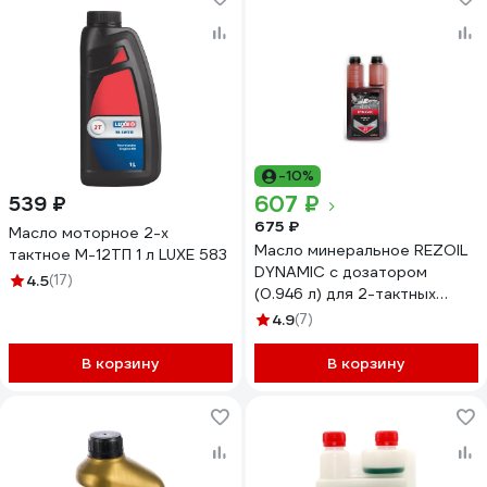
-10%
607 ₽
539 ₽
675 ₽
Масло моторное 2-х
Масло минеральное REZOIL
тактное М-12ТП 1 л LUXE 583
DYNAMIC с дозатором
4.5
(17)
(0.946 л) для 2-тактных
двигателей API TB Rezer
4.9
(7)
В корзину
В корзину