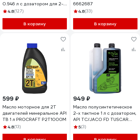
0.946 л с дозатором для 2-
6662687
тактных двигателей REZOIL
4.8
(127)
4.8
(33)
03.008.00008
В корзину
В корзину
599 ₽
949 ₽
Масло моторное для 2Т
Масло полусинтетическое
двигателей минеральное API
2-х тактное 1 л с дозатором,
TB 1 л PROCRAFT P2T1000M
API TC/JACO FD TUSCAR
301022015-10-2
4.8
(13)
5
(3)
В корзину
В корзину