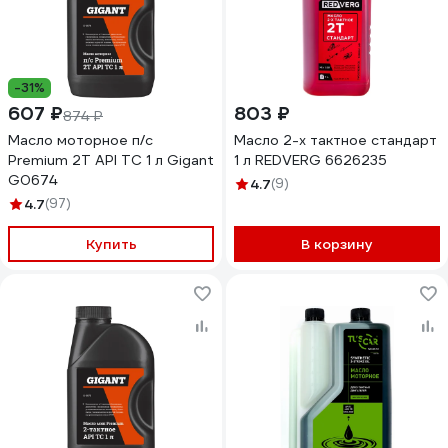
-31%
607 ₽
803 ₽
874 ₽
Масло моторное п/с
Масло 2-х тактное стандарт
Premium 2Т API TC 1 л Gigant
1 л REDVERG 6626235
G0674
4.7
(9)
4.7
(97)
Купить
В корзину