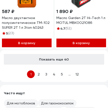
587 ₽
1 890 ₽
Масло двухтактное
Масло Garden 2T Hi-Tech 1 л
полусинтетическое ТМ-102
MOTUL MBK0021086
SUPER 2Т 1 л 3ton 40243
4.7
(52)
5
(23)
В корзину
В корзину
Показать еще 40
1
2
3
4
5
...
12
Часто ищут
Для мотоблоков
Для газонокосилок