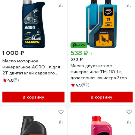
-6%
538 ₽
1 000 ₽
573 ₽
Масло моторное
Масло двухтактное
минеральное AGRO 1 л для
минеральное ТМ-110 1 л,
2Т двигателей садового
дозаторная канистра 3ton
оборудования MANNOL 1435
4.8
(8)
55267
4.9
(52)
В корзину
В корзину