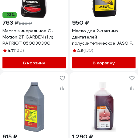
-23%
763 ₽
950 ₽
990 ₽
Масло минеральное G-
Масло для 2-тактных
Motion 2Т GARDEN (1 л)
двигателей
PATRIOT 850030300
полусинтетическое JASO FD
1 л Champion 952830
4.7
(120)
4.9
(130)
В корзину
В корзину
615 ₽
1 290 ₽