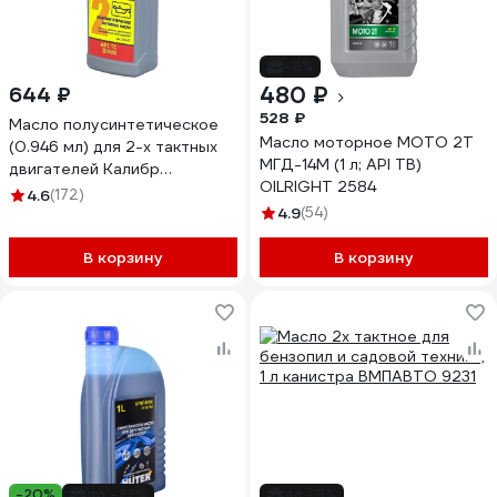
-9%
480 ₽
644 ₽
528 ₽
Масло полусинтетическое
Масло моторное МОТО 2Т
(0.946 мл) для 2-х тактных
МГД-14М (1 л; API TB)
двигателей Калибр
OILRIGHT 2584
00000032441
4.6
(172)
4.9
(54)
В корзину
В корзину
-20%
до -22%
до -9%