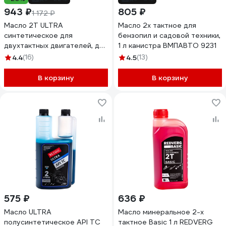
943 ₽
805 ₽
1 172 ₽
Масло 2Т ULTRA
Масло 2х тактное для
синтетическое для
бензопил и садовой техники,
двухтактных двигателей, для
1 л канистра ВМПАВТО 9231
техники, 1 л Huter 73/8/3/3
4.4
(16)
4.5
(13)
В корзину
В корзину
575 ₽
636 ₽
Масло ULTRA
Масло минеральное 2-х
полусинтетическое API TC
тактное Basic 1 л REDVERG