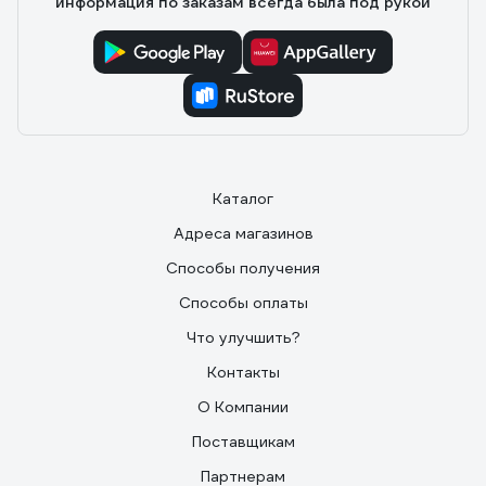
информация по заказам всегда была под рукой
банки, масло по боковой трубочке наполняет мерную
ёмкость. 20 мл на 1 литр бензина. Выливаем масло из
мерной емкости в бензин. Закрываем, убираем в
темное место.
Каталог
Адреса магазинов
Способы получения
Способы оплаты
Что улучшить?
Контакты
О Компании
Поставщикам
Партнерам