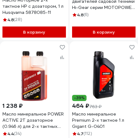
Масло моторное 2-х
двигателей садовой техники
тактное HP с дозатором, 1 л
Hi-Gear серии MOTOPOWER
Husqvarna 5878085-11
HG1720
4.8
(6)
4.8
(28)
В корзину
В корзину
-39%
1 238 ₽
464 ₽
763 ₽
Масло минеральное POWER
Масло минеральное
ACTIVE 2T дозаторное
Premium 2-х тактное 1 л
(0.946 л) для 2-х тактных
Gigant G-0401
двигателей PATRIOT
4.4
(34)
4.7
(112)