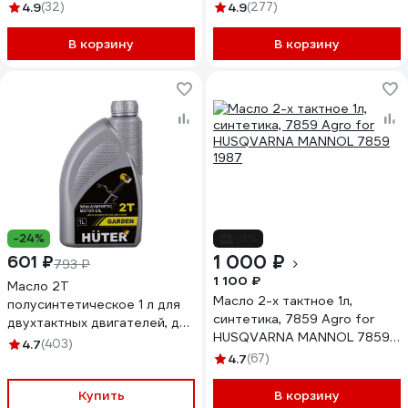
952831
4.9
(32)
4.9
(277)
В корзину
В корзину
-24%
-9%
1 000 ₽
601 ₽
793 ₽
1 100 ₽
Масло 2Т
Mасло 2-х тактное 1л,
полусинтетическое 1 л для
синтетика, 7859 Agro for
двухтактных двигателей, для
HUSQVARNA MANNOL 7859
техники Huter 73/8/3/2
4.7
(403)
1987
4.7
(67)
Купить
В корзину