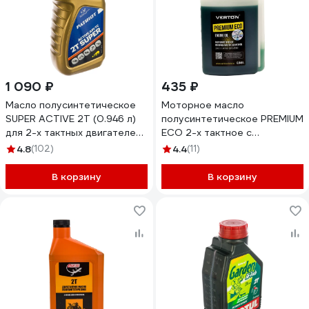
1 090 ₽
435 ₽
Масло полусинтетическое
Моторное масло
SUPER ACTIVE 2T (0.946 л)
полусинтетическое PREMIUM
для 2-х тактных двигателей
ECO 2-х тактное с
PATRIOT 850030596
дозатором VERTON
4.8
(102)
4.4
(11)
01.12543.12548
В корзину
В корзину