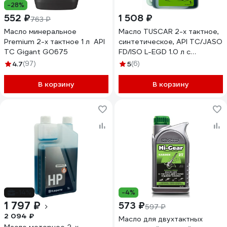
-28%
552 ₽
1 508 ₽
763 ₽
Масло минеральное
Масло TUSCAR 2-х тактное,
Premium 2-х тактное 1 л API
синтетическое, API TC/JASO
TC Gigant G0675
FD/ISO L-EGD 1.0 л с
дозатором 301023015-10-2
4.7
(97)
5
(6)
В корзину
В корзину
-14%
-4%
1 797 ₽
573 ₽
597 ₽
2 094 ₽
Масло для двухтактных