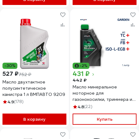
-30%
-2%
431 ₽
527 ₽
752 ₽
442 ₽
Масло двухтактное
Масло минеральное
полусинтетическое
моторное для
канистра 1 л ВМПАВТО 9209
газонокосилки, триммера и
4.9
(178)
садовой техники 1 л. Garden
4.8
(22)
2T API TC ISO-L-EGB, JASO
FB, 2T VITEX v334401
В корзину
Купить