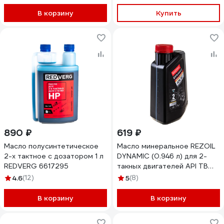
850030568
В корзину
Купить
890 ₽
619 ₽
Масло полусинтетическое
Масло минеральное REZOIL
2-х тактное с дозатором 1 л
DYNAMIC (0.946 л) для 2-
REDVERG 6617295
такных двигателей API TB
Rezer
4.6
(12)
5
(8)
В корзину
В корзину