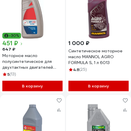
-30%
451 ₽
1 000 ₽
647 ₽
Синтетическое моторное
Моторное масло
масло MANNOL AGRO
полусинтетическое для
FORMULA S, 1 л 6013
двухтактных двигателей
4.8
(25)
Супер 2Т 1 л LUXE 582
5
(13)
В корзину
В корзину