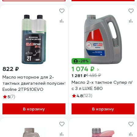
-28%
1 074 ₽
822 ₽
1 281 ₽
1 495 ₽
Масло моторное для 2-
Масло 2-х тактное Супер п/
тактных двигателей полусинтетическое API TC
с 3 л LUXE 580
Evoline 2TPS10EVO
4.8
(123)
5
(7)
В корзину
В корзину