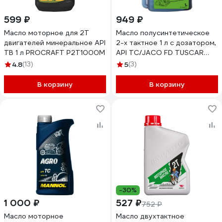
599 ₽
949 ₽
Масло моторное для 2Т
Масло полусинтетическое
двигателей минеральное API
2-х тактное 1 л с дозатором,
TB 1 л PROCRAFT P2T1000M
API TC/JACO FD TUSCAR
301022015-10-2
4.8
(13)
5
(3)
В корзину
В корзину
-30%
1 000 ₽
527 ₽
752 ₽
Масло моторное
Масло двухтактное