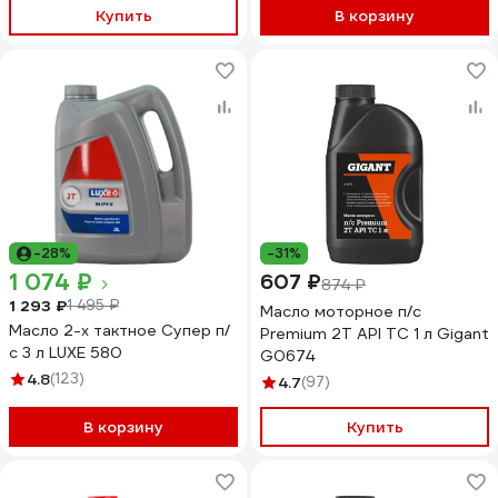
Купить
В корзину
-28%
-31%
1 074 ₽
607 ₽
874 ₽
1 293 ₽
1 495 ₽
Масло моторное п/с
Масло 2-х тактное Супер п/
Premium 2Т API TC 1 л Gigant
с 3 л LUXE 580
G0674
4.8
(123)
4.7
(97)
В корзину
Купить