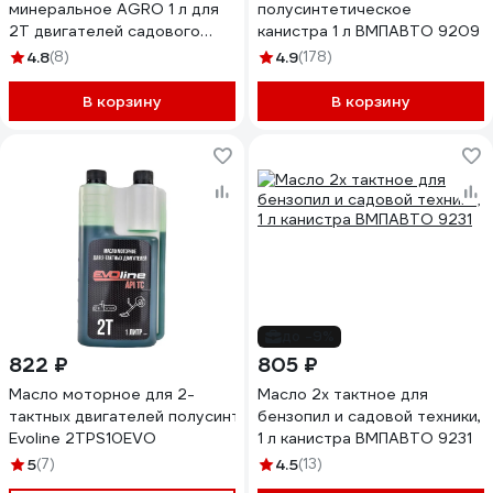
минеральное AGRO 1 л для
полусинтетическое
2Т двигателей садового
канистра 1 л ВМПАВТО 9209
оборудования MANNOL 1435
4.8
(8)
4.9
(178)
В корзину
В корзину
до -9%
822 ₽
805 ₽
Масло моторное для 2-
Масло 2х тактное для
тактных двигателей полусинтетическое API TC
бензопил и садовой техники,
Evoline 2TPS10EVO
1 л канистра ВМПАВТО 9231
5
(7)
4.5
(13)