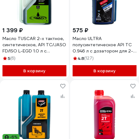
1 399 ₽
575 ₽
Масло TUSCAR 2-х тактное,
Масло ULTRA
синтетическое, API TC/JASO
полусинтетическое API TC
FD/ISO L-EGD 1.0 л с
0.946 л с дозатором для 2-
дозатором 301023015-10-2
тактных двигателей REZOIL
5
(6)
4.8
(127)
03.008.00008
В корзину
В корзину
-6%