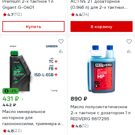
Premium 2-х тактное 1 л
ACTIVE 2T дозаторное
Gigant G-0401
(0.946 л) для 2-х тактных
двигателей PATRIOT
4.7
(112)
4.4
(34)
850030568
Купить
В корзину
-2%
431 ₽
890 ₽
442 ₽
Масло полусинтетическое
Масло минеральное
2-х тактное с дозатором 1 л
моторное для
REDVERG 6617295
газонокосилки, триммера и
4.6
(12)
садовой техники 1 л. Garden
4.8
(22)