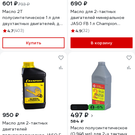
601 ₽
690 ₽
793 ₽
Масло 2Т
Масло для 2-тактных
полусинтетическое 1 л для
двигателей минеральное
двухтактных двигателей, для
JASO FB 1 л Champion
техники Huter 73/8/3/2
952831
4.7
(403)
4.9
(32)
Купить
В корзину
-15%
-6%
497 ₽
950 ₽
584 ₽
Масло для 2-тактных
Масло полусинтетическое
двигателей
(0.946 мл) для 2-х тактных