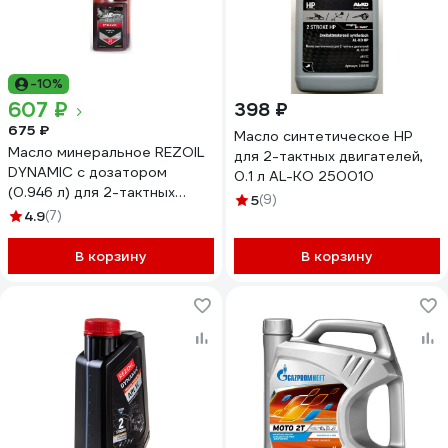
-10%
607 ₽
398 ₽
675 ₽
Масло синтетическое HP
Масло минеральное REZOIL
для 2-тактных двигателей,
DYNAMIC с дозатором
0.1 л AL-KO 250010
(0.946 л) для 2-тактных
5
(9)
двигателей API TB Rezer
4.9
(7)
В корзину
В корзину