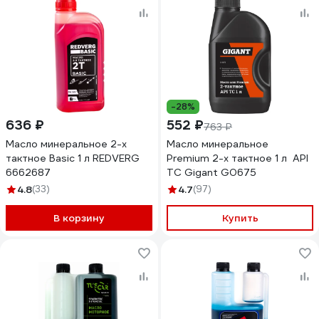
-28%
636 ₽
552 ₽
763 ₽
Масло минеральное 2-х
Масло минеральное
тактное Basic 1 л REDVERG
Premium 2-х тактное 1 л API
6662687
TC Gigant G0675
4.8
(33)
4.7
(97)
В корзину
Купить