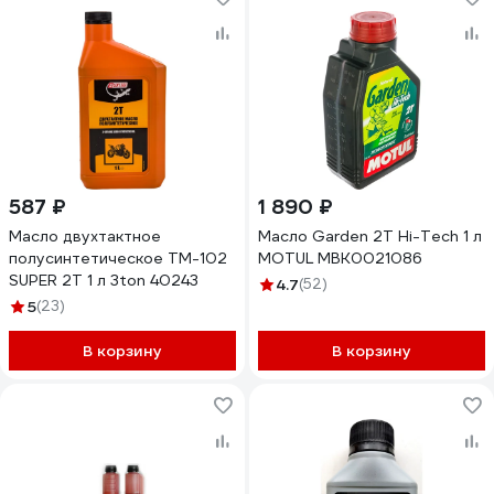
587 ₽
1 890 ₽
Масло двухтактное
Масло Garden 2T Hi-Tech 1 л
полусинтетическое ТМ-102
MOTUL MBK0021086
SUPER 2Т 1 л 3ton 40243
4.7
(52)
5
(23)
В корзину
В корзину