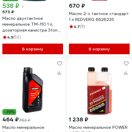
538 ₽
670 ₽
573 ₽
Масло 2-х тактное стандарт
Масло двухтактное
1 л REDVERG 6626235
минеральное ТМ-110 1 л,
4.7
(9)
дозаторная канистра 3ton
55267
4.9
(52)
В корзину
В корзину
-39%
464 ₽
1 238 ₽
763 ₽
Масло минеральное
Масло минеральное POWER