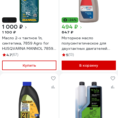
-9%
-24%
1 000 ₽
494 ₽
1 100 ₽
647 ₽
Mасло 2-х тактное 1л,
Моторное масло
синтетика, 7859 Agro for
полусинтетическое для
HUSQVARNA MANNOL 7859
двухтактных двигателей
1987
Супер 2Т 1 л LUXE 582
4.7
(67)
5
(13)
Купить
В корзину