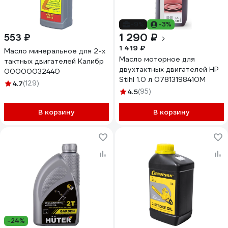
-9%
-3%
1 290 ₽
553 ₽
1 419 ₽
Масло минеральное для 2-х
Масло моторное для
тактных двигателей Калибр
двухтактных двигателей НР
00000032440
Stihl 1.0 л 07813198410M
4.7
(129)
4.5
(95)
В корзину
В корзину
-24%