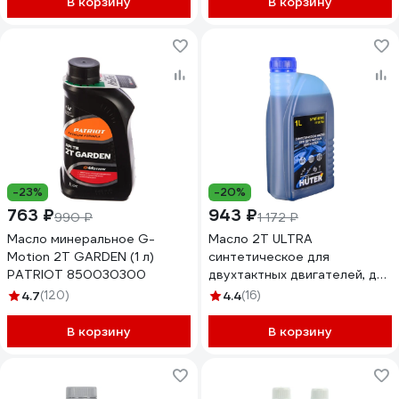
В корзину
В корзину
-23%
-20%
763 ₽
943 ₽
990 ₽
1 172 ₽
Масло минеральное G-
Масло 2Т ULTRA
Motion 2Т GARDEN (1 л)
синтетическое для
PATRIOT 850030300
двухтактных двигателей, для
техники, 1 л Huter 73/8/3/3
4.7
(120)
4.4
(16)
В корзину
В корзину