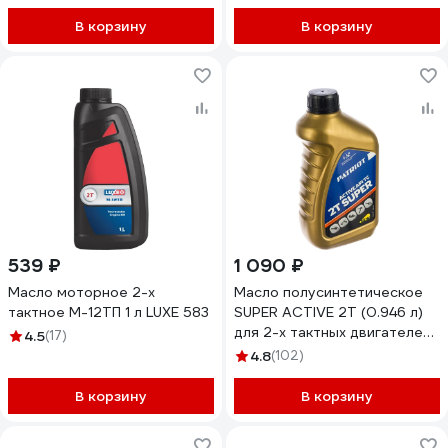
2T API TC ISO-L-EGB, JASO
FB, 2T VITEX v334401
В корзину
В корзину
539 ₽
1 090 ₽
Масло моторное 2-х
Масло полусинтетическое
тактное М-12ТП 1 л LUXE 583
SUPER ACTIVE 2T (0.946 л)
для 2-х тактных двигателей
4.5
(17)
PATRIOT 850030596
4.8
(102)
В корзину
В корзину