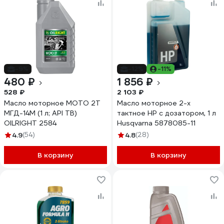
-9%
-12%
-11%
480 ₽
1 856 ₽
528 ₽
2 103 ₽
Масло моторное МОТО 2Т
Масло моторное 2-х
МГД-14М (1 л; API TB)
тактное HP с дозатором, 1 л
OILRIGHT 2584
Husqvarna 5878085-11
4.9
(54)
4.8
(28)
В корзину
В корзину