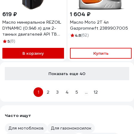
619 ₽
1 604 ₽
Масло минеральное REZOIL
Масло Moto 2T 4л
DYNAMIC (0.946 л) для 2-
Gazpromneft 2389907005
такных двигателей API TB
4.8
(62)
Rezer
5
(8)
В корзину
Купить
Показать еще 40
1
2
3
4
5
...
12
Часто ищут
Для мотоблоков
Для газонокосилок