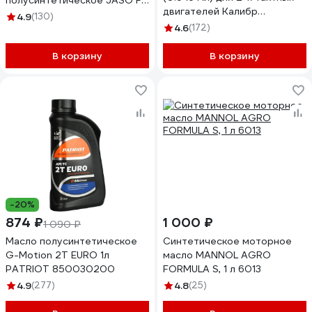
полусинтетическое JASO FD
двигателей Калибр
1 л Champion 952830
4.9
(130)
00000032441
4.6
(172)
В корзину
В корзину
-20%
874 ₽
1 000 ₽
1 090 ₽
Масло полусинтетическое
Синтетическое моторное
G-Motion 2Т EURO 1л
масло MANNOL AGRO
PATRIOT 850030200
FORMULA S, 1 л 6013
4.9
(277)
4.8
(25)