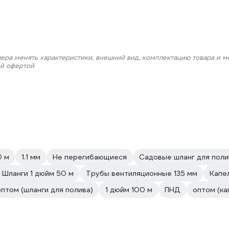
лера менять характеристики, внешний вид, комплектацию товара и м
ой офертой
0 м
1.1 мм
Не перегибающиеся
Садовые шланг для поли
Шланги 1 дюйм 50 м
Трубы вентиляционные 135 мм
Капе
оптом (шланги для полива)
1 дюйм 100 м
ПНД
оптом (ка