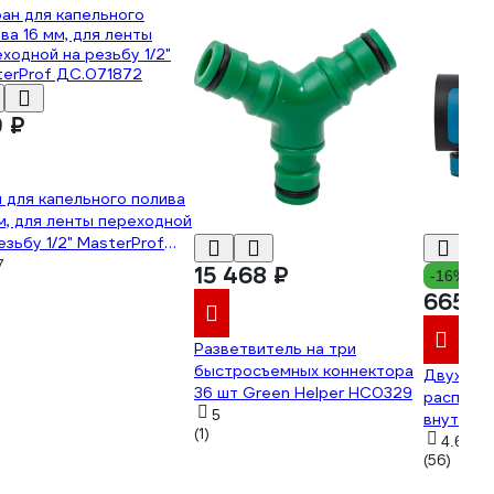
9 ₽
 для капельного полива
м, для ленты переходной
езьбу 1/2" MasterProf
071872
7
15 468 ₽
-16%
665 ₽
Разветвитель на три
быстросъемных коннектора
Двухкан
36 шт Green Helper HC0329
распред
5
внутрен
(1)
PROLine T
4.6
(56)
426312_