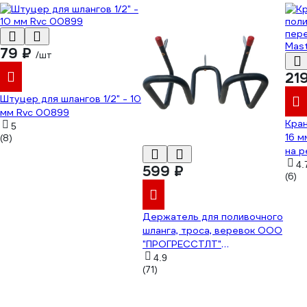
79 ₽
/шт
21
Штуцер для шлангов 1/2" - 10
мм Rvc 00899
Кран
5
16 м
(8)
на р
ДС.
4.
599 ₽
(6)
Держатель для поливочного
шланга, троса, веревок ООО
"ПРОГРЕССТЛТ"
H0000012841
4.9
(71)