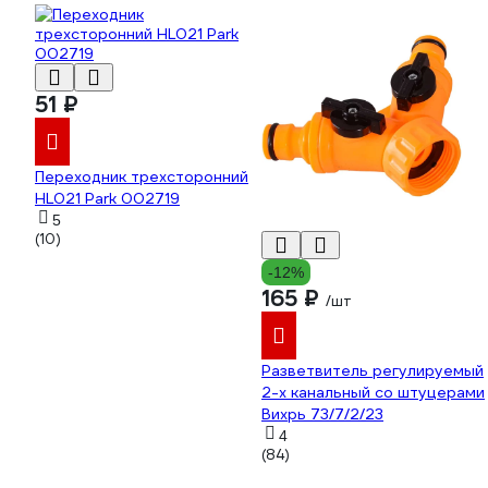
51 ₽
Переходник трехсторонний
HL021 Park 002719
5
(10)
-12%
165 ₽
/шт
Разветвитель регулируемый
2-х канальный со штуцерами
Вихрь 73/7/2/23
4
(84)