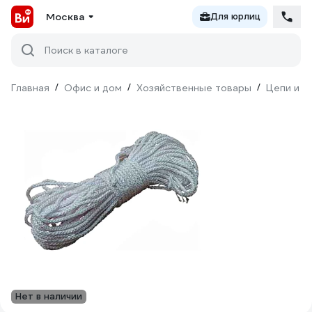
Москва
Для юрлиц
Поиск в каталоге
Главная
/
Офис и дом
/
Хозяйственные товары
/
Цепи и к
Нет в наличии