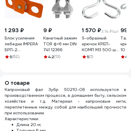
1 293 ₽
9 ₽
1 570 ₽
99 
3.14 ₽/шт
Блок усиления
Канатный зажим
S-образный
Талр
лебедки IMPERA
TOR ф=6 мм DIN
крючок КРЕП-
крюк
БРП-2
741 12366
КОМП М3 500 шт.
10 D
(Максимальная
кс3ф
7778
5
(62)
4.2
(13)
5
(1)
4.
нагрузка 2000 кг.,
трос диаметром
до 10 мм.)
700025
О товаре
Капроновый фал Зубр 50210-06 используется в
производственном процессе, в домашнем быту, сельском
хозяйстве и т.д. Материал - капроновые нити,
переплетенные между собой для наибольшей прочности
при использовании.
Характеристики:
Длина 20 м;
Толщина 6 мм.