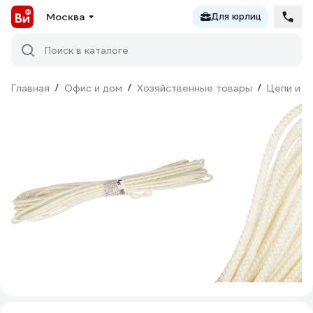
Москва
Для юрлиц
Поиск в каталоге
Главная
/
Офис и дом
/
Хозяйственные товары
/
Цепи и к