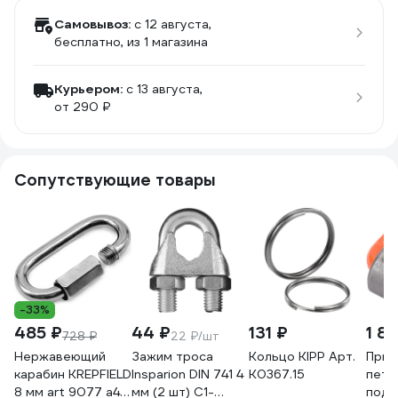
Самовывоз:
c 12 августа,
бесплатно
, из 1 магазина
Курьером:
c 13 августа,
от 290 ₽
Сопутствующие товары
-33%
485 ₽
44 ₽
131 ₽
1 8
728 ₽
22 ₽/шт
Нержавеющий
Зажим троса
Кольцо KIPP Арт.
Прив
карабин KREPFIELD
Insparion DIN 741 4
K0367.15
петл
8 мм art 9077 а4
мм (2 шт) С1-
подъ