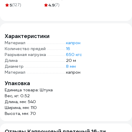
винтовой для
00001993
напр
5
(127)
4.9
(7)
соединения цепей
NS8H
1 шт.
9077А4КАРАБИН8ММ-1
Характеристики
Материал
капрон
Количество прядей
16
Разрывная нагрузка
650 кгс
Длина
20 м
Диаметр
8 мм
Материал
капрон
Упаковка
Единица товара: Штука
Вес, кг: 0.52
Длина, мм: 540
Ширина, мм: 110
Высота, мм: 70
Отзывы Капроновый плетеный 16-ти