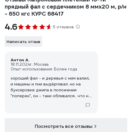
прядный фал с сердечником 8 ммх20 м, р/н
- 650 кгс КУРС 68417
4.6
5 отзывов
Написать отзыв
Антон А.
18.11.2024
г. Москва
Опыт использования: Более года
хороший фал - и деревья с ним валил,
и машины и пни выдёргивал. но на
буксировке джипа в положении
"поперек", он - таки обливался.. что не
странно. думал, раньше оборвется, но
нет - прослужил долго
Посмотреть все отзывы