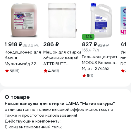
-12%
1 918 ₽
286 ₽
827 ₽
410
383.6 ₽/л
939 ₽
165.4 ₽/л
Кондиционер для
Мешок для стирки
Унив
Гель-концентрат
белья
объемных вещей
пятн
MODUS Белизна-
Мультимэйд 32
ATTRIBUTE
DOBB
М, 5 л 274442
профессиональная
50х70см ALB061
3.11.
5
(69)
4.3
(6)
3.
стирка, 5 л
5
(1)
4607002305988
О товаре
Новые капсулы для стирки LAIMA "Магия сакуры"
отличаются не только высокой эффективностью, но
также и простотой использования!
Действующие компоненты:
1) концентрированный гель;