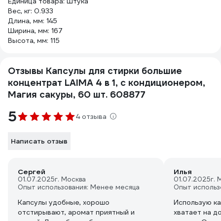
Единица товара: Штука
Вес, кг: 0.933
Длина, мм: 145
Ширина, мм: 167
Высота, мм: 115
Отзывы Капсулы для стирки большие
концентрат LAIMA 4 в 1, с кондиционером,
Магия сакуры, 60 шт. 608877
5
4 отзыва
Написать отзыв
Сергей
Илья
01.07.2025
г. Москва
01.07.2025
г. 
Опыт использования: Менее месяца
Опыт использ
Капсулы удобные, хорошо
Использую ка
отстирывают, аромат приятный и
хватает на д