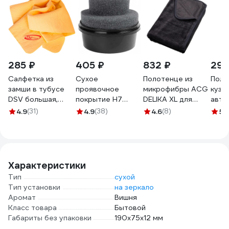
285 ₽
405 ₽
832 ₽
297
Салфетка из
Сухое
Полотенце из
Поли
замши в тубусе
проявочное
микрофибры ACG
кузо
DSV большая,
покрытие H7
DELIKA XL для
авто
70х43х0.2 см
чёрное, 100 г
деликатной сушки
WALN
4.9
(31)
4.9
(38)
4.6
(8)
5
(
R89001
896404
поверхностей
WLN
автомобиля,
90x70 см 1022261
Характеристики
Тип
сухой
Тип установки
на зеркало
Аромат
Вишня
Класс товара
Бытовой
Габариты без упаковки
190х75х12 мм