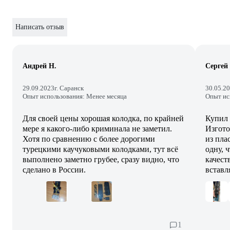
Написать отзыв
Андрей Н.
Сергей
29.09.2023
г. Саранск
30.05.2
Опыт использования: Менее месяца
Опыт ис
Для своей цены хорошая колодка, по крайней
Купил 
мере я какого-либо криминала не заметил.
Изгото
Хотя по сравнению с более дорогими
из пла
турецкими каучуковыми колодками, тут всё
одну, 
выполнено заметно грубее, сразу видно, что
качест
сделано в России.
вставл
1