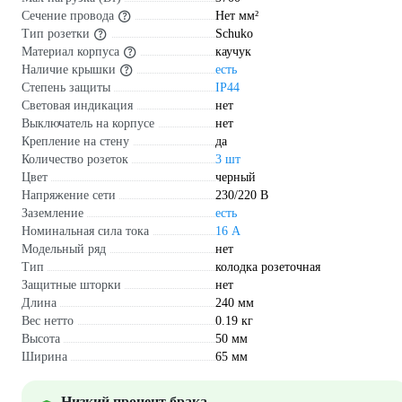
Сечение провода
Нет мм²
Тип розетки
Schuko
Материал корпуса
каучук
Наличие крышки
есть
Степень защиты
IP44
Световая индикация
нет
Выключатель на корпусе
нет
Крепление на стену
да
Количество розеток
3 шт
Цвет
черный
Напряжение сети
230/220 В
Заземление
есть
Номинальная сила тока
16 А
Модельный ряд
нет
Тип
колодка розеточная
Защитные шторки
нет
Длина
240 мм
Вес нетто
0.19 кг
Высота
50 мм
Ширина
65 мм
Низкий процент брака