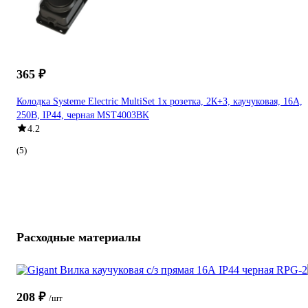
365 ₽
Колодка Systeme Electric MultiSet 1х розетка, 2К+З, каучуковая, 16А,
250В, IP44, черная MST4003BK
4.2
(5)
Расходные материалы
208 ₽
/шт