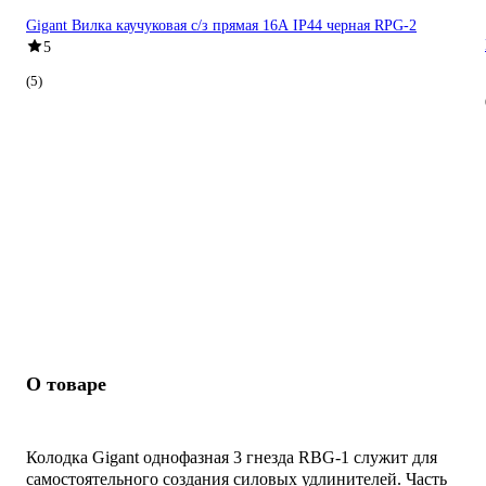
Gigant Вилка каучуковая с/з прямая 16А IP44 черная RPG-2
5
(5)
О товаре
Колодка Gigant однофазная 3 гнезда RBG-1 служит для
самостоятельного создания силовых удлинителей. Часть