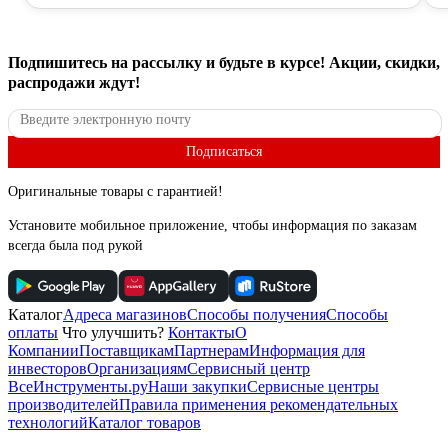
Подпишитесь
на рассылку
и будьте в курсе! Акции, скидки,
распродажи ждут!
Подписаться
Оригинальные товары с гарантией!
Установите мобильное приложение, чтобы информация по заказам
всегда была под рукой
Каталог
Адреса магазинов
Способы получения
Способы
оплаты
Что улучшить?
Контакты
О
Компании
Поставщикам
Партнерам
Информация для
инвесторов
Организациям
Сервисный центр
ВсеИнструменты.ру
Наши закупки
Сервисные центры
производителей
Правила применения рекомендательных
технологий
Каталог товаров