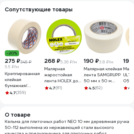
Сопутствующие товары
-20%
275 ₽
268 ₽
190 ₽
199
345 ₽
5.36 ₽/м
3.8 ₽/м
5.5 ₽/м
Малярная
Малярная клейкая
Маля
Креппированная
жаростойкая
лента SAMGRUPP
ULTI
клейкая
лента HOLEX до
50 мм х 50 м
050 
бумажная/
100С, зеленая,
SAMC-
4.7
(81)
4.5
(62)
4.
малярная лента
4.7
(359)
водостойкая, 48
076050050
AVIORA 50 мм, 50
мм, 50 м HAS-
м 304-010
382277
О товаре
Кельма для плиточных работ NEO 10 мм деревянная ручка
50-112 выполнена из нержавеющей стали высокого
качества и предназначена для плиточных работ.