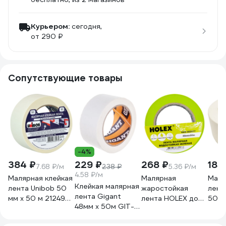
Курьером:
сегодня,
от 290 ₽
Сопутствующие товары
-4%
384 ₽
229 ₽
268 ₽
185
7.68 ₽/м
238 ₽
5.36 ₽/м
4.58 ₽/м
Малярная клейкая
Малярная
Маля
Клейкая малярная
лента Unibob 50
жаростойкая
лент
лента Gigant
мм х 50 м 212496
лента HOLEX до
50 м
48мм x 50м GIT-
28139
100С, зеленая,
SAM
25
водостойкая, 48
076