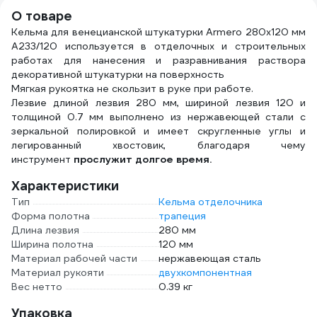
мм, 50 м HAS-
О товаре
382277
Кельма для венецианской штукатурки Armero 280х120 мм
A233/120 используется в отделочных и строительных
работах для нанесения и разравнивания раствора
декоративной штукатурки на поверхность
Мягкая рукоятка не скользит в руке при работе.
Лезвие длиной лезвия 280 мм, шириной лезвия 120 и
толщиной 0.7 мм выполнено из нержавеющей стали с
зеркальной полировкой и имеет скругленные углы и
легированный хвостовик, благодаря чему
инструмент
прослужит долгое время.
Характеристики
Тип
Кельма отделочника
Форма полотна
трапеция
Длина лезвия
280 мм
Ширина полотна
120 мм
Материал рабочей части
нержавеющая сталь
Материал рукояти
двухкомпонентная
Вес нетто
0.39 кг
Упаковка