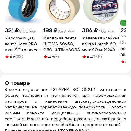
-4%
321 ₽
199 ₽
384 ₽
229
8.02 ₽/м
3.98 ₽/м
7.68 ₽/м
4.58 
Маскирующая
Малярная лента
Малярная клейкая
Клей
лента Jeta PRO
ULTIMA 50x50,
лента Unibob 50
лент
Azur 90 градусов
050 ULTIMA5050
мм х 50 м 212496
48мм
- 30 мин., голубая,
28139
4.8
(39)
4.6
(7)
4.4
(128)
25
50 мм х 40 м
4.
58490/50
О товаре
Кельма отделочника STAYER КО 0821-1 выполнена в
форме трапеции и применяется для перемешивания
растворов и нанесения штукатурно-отделочных
материалов на обрабатываемую поверхность. Полотно
кельмы покрыто специальным антикоррозионным
составом. Малый вес и удобная рукоятка делают работу
кельмой менее энергоемкой и более продолжительной.
Преимущества кельмы STAYER 0821-1