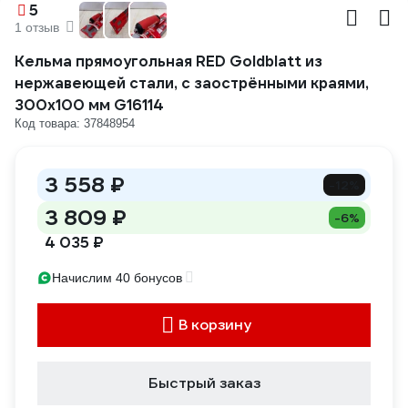
5
1 отзыв
Кельма прямоугольная RED Goldblatt из
нержавеющей стали, с заострёнными краями,
300х100 мм G16114
Код товара: 37848954
3 558 ₽
-12%
3 809 ₽
-6%
4 035 ₽
Начислим 40 бонусов
В корзину
Быстрый заказ