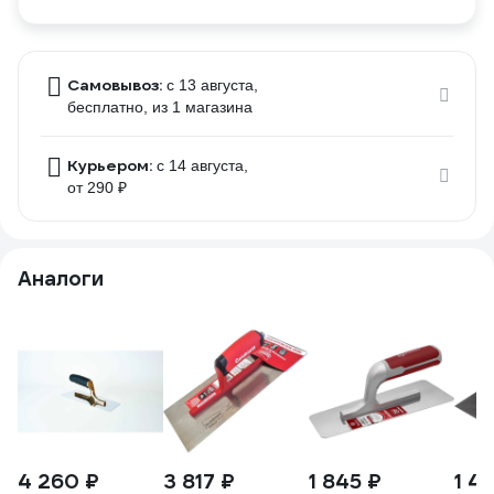
Самовывоз:
c 13 августа,
бесплатно
, из 1 магазина
Курьером:
c 14 августа,
от 290 ₽
Аналоги
4 260 ₽
3 817 ₽
1 845 ₽
1 41