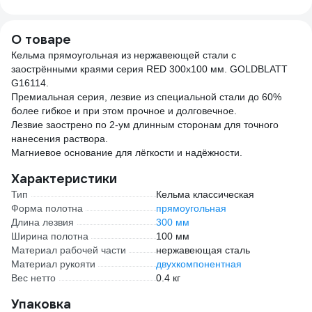
мм, 50 м HAS-
стен 
382277
О товаре
Кельма прямоугольная из нержавеющей стали с
заострёнными краями серия RED 300х100 мм. GOLDBLATT
G16114.
Премиальная серия, лезвие из специальной стали до 60%
более гибкое и при этом прочное и долговечное.
Лезвие заострено по 2-ум длинным сторонам для точного
нанесения раствора.
Магниевое основание для лёгкости и надёжности.
Характеристики
Тип
Кельма классическая
Форма полотна
прямоугольная
Длина лезвия
300 мм
Ширина полотна
100 мм
Материал рабочей части
нержавеющая сталь
Материал рукояти
двухкомпонентная
Вес нетто
0.4 кг
Упаковка