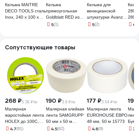
Кельма MAITRE
Кельма
Кельма для
Кель
DECO TOOLS сталь
прямоугольная
венецианской
280х
Inox, 240 х 100 х
Goldblatt RED из
штукатурки Avanza
280/
0,7 мм MD IN00021
нержавеющей
240x100 мм VS40-
5
5
4.
(1)
(2)
стали, с
240
заострёнными
краями, 330х127
Сопутствующие товары
мм G16124
268 ₽
190 ₽
177 ₽
198
5.36 ₽/м
3.8 ₽/м
3.54 ₽/м
Малярная
Малярная клейкая
Малярная лента
Маля
жаростойкая лента
лента SAMGRUPP
EUROHOUSE ЕВРО
лента
HOLEX до 100С,
50 мм х 50 м
48 мм, 50 м 15773
Бумаж
зеленая,
SAMC-076050050
КРЕП
4.7
4.5
4.6
3.
(81)
(62)
(9)
водостойкая, 48
( Кра