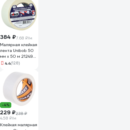
384 ₽
7.68 ₽/м
Малярная клейкая
лента Unibob 50
мм х 50 м 212496
28139
4.4
(128)
-4%
229 ₽
238 ₽
4.58 ₽/м
Клейкая малярная