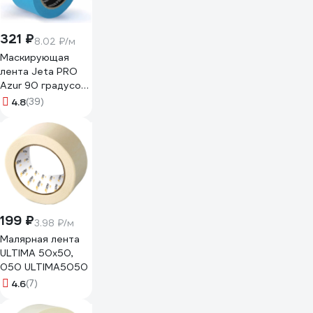
321 ₽
8.02 ₽/м
Маскирующая
лента Jeta PRO
Azur 90 градусов
- 30 мин., голубая,
4.8
(39)
50 мм х 40 м
58490/50
199 ₽
3.98 ₽/м
Малярная лента
ULTIMA 50x50,
050 ULTIMA5050
4.6
(7)