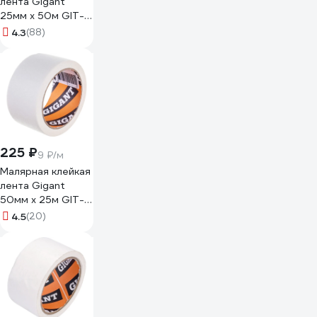
лента Gigant
25мм х 50м GIT-
26
4.3
(88)
225 ₽
9 ₽/м
Малярная клейкая
лента Gigant
50мм x 25м GIT-
27
4.5
(20)