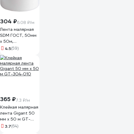
304 ₽
6.08 ₽/м
Лента малярная
SDM ГОСТ, 50мм
х 50м,
индивидуальная
4.5
(59)
упаковка 3770
5311
365 ₽
7.3 ₽/м
Клейкая малярная
лента Gigant 50
мм х 50 м GT-
304-010
3.7
(64)