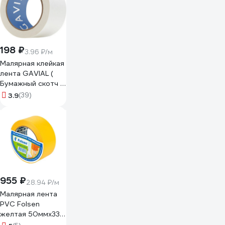
198 ₽
3.96 ₽/м
Малярная клейкая
лента GAVIAL (
Бумажный скотч /
КРЕПП )
3.9
(39)
50ммх50м (
Краска и защита
стен ) 317
955 ₽
28.94 ₽/м
Малярная лента
PVC Folsen
желтая 50ммx33м
0243350