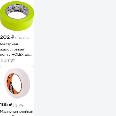
202 ₽
4.04 ₽/м
Малярная
жаростойкая
лента HOLEX до
100С, зеленая,
4.7
(81)
водостойкая, 36
мм, 50 м HAS-
382260
165 ₽
3.3 ₽/м
Малярная клейкая