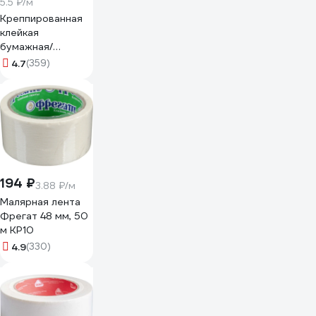
5.5 ₽/м
Креппированная
клейкая
бумажная/
малярная лента
4.7
(359)
AVIORA 50 мм, 50
м 304-010
194 ₽
3.88 ₽/м
Малярная лента
Фрегат 48 мм, 50
м КР10
4.9
(330)