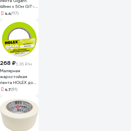
лента Gigant
48мм x 50м GIT-
25
4.4
(117)
268 ₽
5.36 ₽/м
Малярная
жаростойкая
лента HOLEX до
100С, зеленая,
4.7
(81)
водостойкая, 48
мм, 50 м HAS-
382277