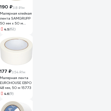
190 ₽
3.8 ₽/м
Малярная клейкая
лента SAMGRUPP
50 мм х 50 м
SAMC-
4.5
(62)
076050050
177 ₽
3.54 ₽/м
Малярная лента
EUROHOUSE ЕВРО
48 мм, 50 м 15773
4.6
(9)