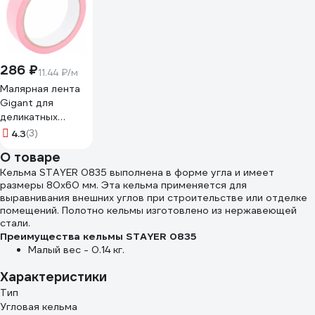
286 ₽
11.44 ₽/м
Малярная лента
Gigant для
деликатных
поверхностей
4.3
(3)
25мм х 25 м GIT-
О товаре
40
Кельма STAYER 0835 выполнена в форме угла и имеет
размеры 80х60 мм. Эта кельма применяется для
выравнивания внешних углов при строительстве или отделке
помещений. Полотно кельмы изготовлено из нержавеющей
стали.
Преимущества кельмы STAYER 0835
Малый вес - 0.14 кг.
Характеристики
Тип
Угловая кельма