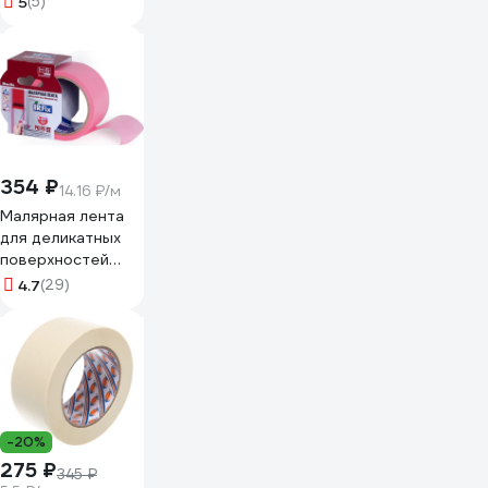
5
(5)
354 ₽
14.16 ₽/м
Малярная лента
для деликатных
поверхностей
IRFIX EXTRA 50
4.7
(29)
мм, 25 м, розовая
Mr.SiL 30082
-20%
275 ₽
345 ₽