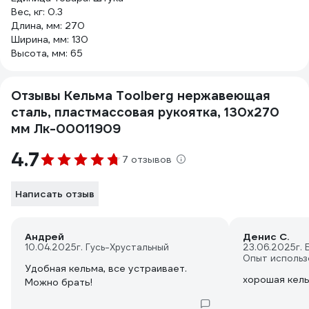
Вес, кг: 0.3
Длина, мм: 270
Ширина, мм: 130
Высота, мм: 65
Отзывы Кельма Toolberg нержавеющая
сталь, пластмассовая рукоятка, 130x270
мм Лк-00011909
4.7
7 отзывов
Написать отзыв
Андрей
Денис С.
10.04.2025
г. Гусь-Хрустальный
23.06.2025
г.
Опыт использ
Удобная кельма, все устраивает.
хорошая кел
Можно брать!