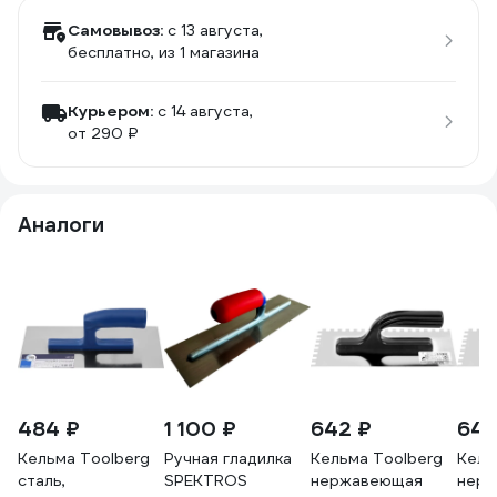
Самовывоз:
c 13 августа,
бесплатно
, из 1 магазина
Курьером:
c 14 августа,
от 290 ₽
Аналоги
484 ₽
1 100 ₽
642 ₽
643
Кельма Toolberg
Ручная гладилка
Кельма Toolberg
Кель
сталь,
SPEKTROS
нержавеющая
нер