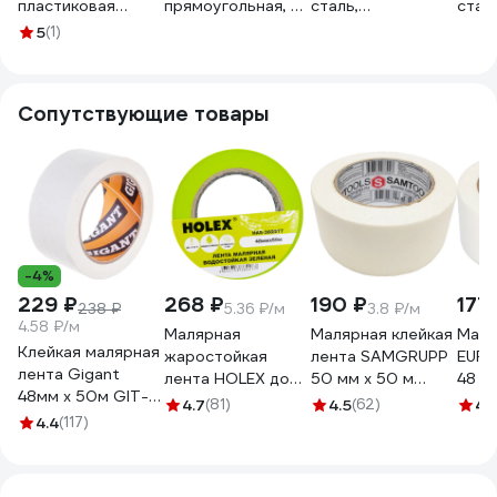
пластиковая
прямоугольная, 28
сталь,
сталь
рукоятка, 130x270
см 8101
пластмассовая
плас
5
(1)
мм 90004896838
рукоятка, 130x270
руко
мм, зуб 10x10 мм
мм, 
Лк-00011911
Лк-0
Сопутствующие товары
-4%
229 ₽
268 ₽
190 ₽
177
238 ₽
5.36 ₽/м
3.8 ₽/м
4.58 ₽/м
Малярная
Малярная клейкая
Маля
Клейкая малярная
жаростойкая
лента SAMGRUPP
EUR
лента Gigant
лента HOLEX до
50 мм х 50 м
48 м
48мм x 50м GIT-
100С, зеленая,
SAMC-
4.7
(81)
4.5
(62)
4.
25
4.4
(117)
водостойкая, 48
076050050
мм, 50 м HAS-
382277