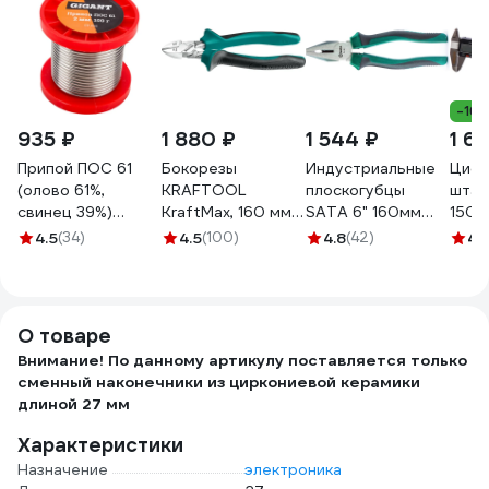
-16
935 ₽
1 880 ₽
1 544 ₽
1 6
Припой ПОС 61
Бокорезы
Индустриальные
Циф
(олово 61%,
KRAFTOOL
плоскогубцы
штан
свинец 39%)
KraftMax, 160 мм
SATA 6" 160мм
150 
катушка 2 мм, 100
22011-5-16_z01
CrNi +30%
DCPR
4.5
(34)
4.5
(100)
4.8
(42)
4.
гр Gigant GT-086
прочности.
Эталон для
тяжёлых
производств.
О товаре
70301A
Внимание! По данному артикулу поставляется только
сменный наконечники из циркониевой керамики
длиной 27 мм
Характеристики
Назначение
электроника