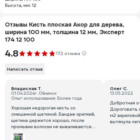
Высота, мм: 12
Отзывы Кисть плоская Акор для дерева,
ширина 100 мм, толщина 12 мм, Эксперт
174 12 100
4.8
172 отзыва
Написать отзыв
Владислав Т.
Олег С.
01.04.2024
г. Обнинск
13.05.2022
Опыт использования: Более года
Добротная от
Хорошая недорогая кисть со
Дороговата, 
смешанной щетиной. Бандаж крепкий,
м2 акриловой
щетина держится хорошо, после
вытянула лег
промывки волоски не вываливаются.
Основной плю
Ручка стандартная. Устойчива к воде,
берёт много 
практически не теряет форму при