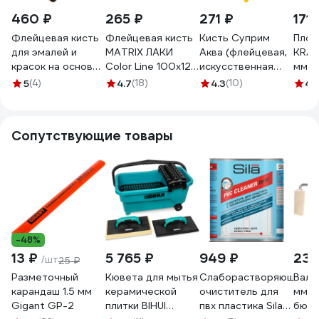
460 ₽
265 ₽
271 ₽
171 
Флейцевая кисть
Флейцевая кисть
Кисть Суприм
Плос
для эмалей и
MATRIX ЛАКИ
Аква (флейцевая,
KRAF
красок на основе
Color Line 100х12
искусственная
мм 
растворителей
мм 83366
щетина,
4920
5
(4)
4.7
(18)
4.3
(10)
4.
искусственная
пластиковая
щетина Р1
рукоятка) 100мм
100х14мм
Biber 31206
Сопутствующие товары
Мелодия цвета
тов-067630
66100
-48%
13 ₽
5 765 ₽
949 ₽
238
/шт
25 ₽
Разметочный
Кювета для мытья
Слаборастворяющий
Вали
карандаш 1.5 мм
керамической
очиститель для
мм, d
Gigant GP-2
плитки BIHUI
пвх пластика Sila
бюге