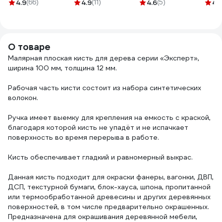
TWS19
pro pvc cleaner
5 мм
4.9
(66)
4.9
(11)
4.6
(5)
4.
№10 1000мл PRO
стан
№10 SILA PRO
903
№10_6
О товаре
Малярная плоская кисть для дерева серии «Эксперт»,
ширина 100 мм, толщина 12 мм.
Рабочая часть кисти состоит из набора синтетических
волокон.
Ручка имеет выемку для крепления на емкость с краской,
благодаря которой кисть не упадёт и не испачкает
поверхность во время перерыва в работе.
Кисть обеспечивает гладкий и равномерный выкрас.
Данная кисть подходит для окраски фанеры, вагонки, ДВП,
ДСП, текстурной бумаги, блок-хауса, шпона, пропитанной
или термообработанной древесины и других деревянных
поверхностей, в том числе предварительно окрашенных.
Предназначена для окрашивания деревянной мебели,