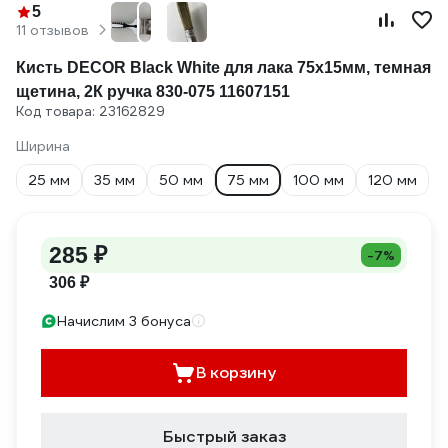
5
11 отзывов
Кисть DECOR Black White для лака 75x15мм, темная
щетина, 2К ручка 830-075 11607151
Код товара: 23162829
Ширина
25 мм
35 мм
50 мм
75 мм
100 мм
120 мм
285 ₽
-7%
306 ₽
Начислим 3 бонуса
В корзину
Быстрый заказ