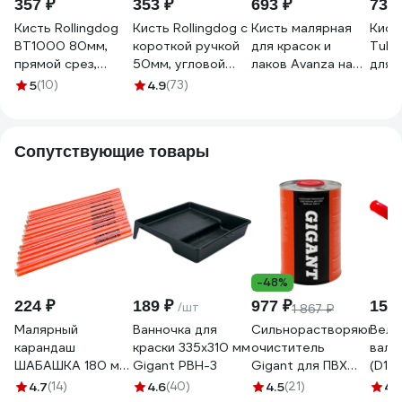
357 ₽
353 ₽
693 ₽
735 
Кисть Rollingdog
Кисть Rollingdog с
Кисть малярная
Кист
BT1000 80мм,
короткой ручкой
для красок и
Tulip
прямой срез,
50мм, угловой
лаков Avanza на
для 
полиэстер, серия
срез, синтетика,
водной основе,
ЛКМ 
5
(10)
4.9
(73)
Professional,
серия
100x15 мм VK01-
NP23
10349
Professional,
100
10289
Сопутствующие товары
-48%
224 ₽
189 ₽
977 ₽
151 
/шт
1 867 ₽
Малярный
Ванночка для
Сильнорастворяющий
Велю
карандаш
краски 335х310 мм
очиститель
вали
ШАБАШКА 180 мм,
Gigant PBH-3
Gigant для ПВХ
(D15
набор 12 шт 146-
1000 мл GPC-5
4 мм
4.7
(14)
4.6
(40)
4.5
(21)
4.
0002 206049
КЕДР