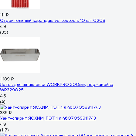
111 ₽
Строительный карандаш vertextools 10 шт 0208
4.9
(35)
1 189 ₽
Лоток для шпаклёвки WORKPRO 300мм, нержавейка
WP329025
4.5
(4)
335 ₽
Уайт-спирит ЯСХИМ, ПЭТ 1 л 4607059911743
4.9
(117)