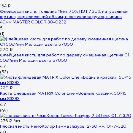
164 ₽
Флейцевая кисть, толщина 11мм, 70% ПЭT / 30% натуральная
щетина, нержавеющий обжим, пластиковая ручка, ширина
40мм МASTER COLOR 30-0232
5
(1)
270 ₽
Флейцевая кисть для работ по дереву смешанная щетина С1
50х14мм Мелодия цвета 67050
4.7
(53)
220 ₽
Кисть флейцевая MATRIX Color Line «Водные краски», 50×15
мм 83383
4.7
(44)
276 ₽
/шт
Плоская кисть РемоКолор Гамма Лазурь, 2-50 мм, 01-7-320
4.8