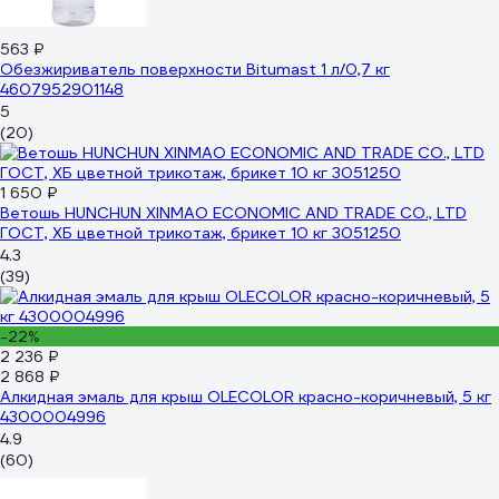
563 ₽
Обезжириватель поверхности Bitumast 1 л/0,7 кг
4607952901148
5
(20)
1 650 ₽
Ветошь HUNCHUN XINMAO ECONOMIC AND TRADE CO., LTD
ГОСТ, ХБ цветной трикотаж, брикет 10 кг 3051250
4.3
(39)
-22%
2 236 ₽
2 868 ₽
Алкидная эмаль для крыш OLECOLOR красно-коричневый, 5 кг
4300004996
4.9
(60)