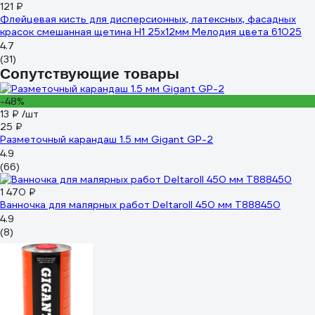
121 ₽
Флейцевая кисть для дисперсионных, латексных, фасадных
красок смешанная щетина Н1 25х12мм Мелодия цвета 61025
4.7
(31)
Сопутствующие товары
-48%
13 ₽
/шт
25 ₽
Разметочный карандаш 1.5 мм Gigant GP-2
4.9
(66)
1 470 ₽
Ванночка для малярных работ Deltaroll 450 мм T888450
4.9
(8)