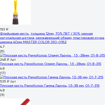
193 ₽
Флейцевая кисть, толщина 12мм, 70% ПБT / 30% черная
натуральная щетина, нержавеющий обжим, пластиковая ручка,
ширина 40мм МASTER COLOR 330-0162
4.7
(6)
248 ₽
/шт
Плоская кисть РемоКолор Олимп Лазурь , 1.5 -38мм, 01-8-315
4.8
(17)
535 ₽
/шт
Плоская кисть РемоКолор Гамма Лазурь, 1.5-38 мм, 01-7-315
4.8
(9)