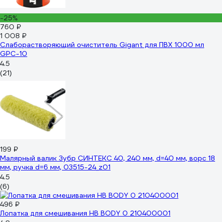
-25%
760 ₽
1 008 ₽
Слаборастворяющий очиститель Gigant для ПВХ 1000 мл
GPC-10
4.5
(21)
199 ₽
Малярный валик Зубр СИНТЕКС 40, 240 мм, d=40 мм, ворс 18
мм, ручка d=6 мм, 03515-24_z01
4.5
(6)
496 ₽
Лопатка для смешивания HB BODY 0 210400001