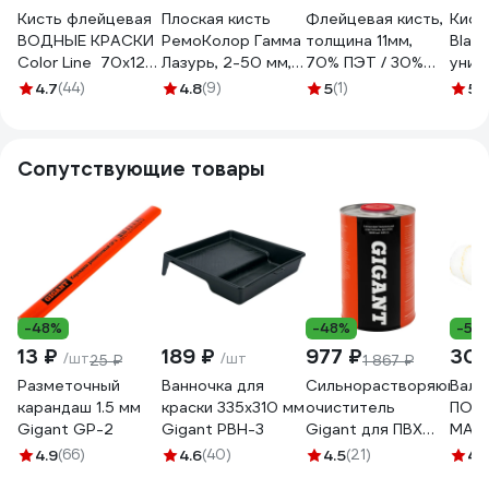
Кисть флейцевая
Плоская кисть
Флейцевая кисть,
Кист
ВОДНЫЕ КРАСКИ
РемоКолор Гамма
толщина 11мм,
Blac
Color Line 70x12
Лазурь, 2-50 мм,
70% ПЭT / 30%
унив
мм MATRIX 83347
01-7-320
натуральная
50х1
4.7
(44)
4.8
(9)
5
(1)
5
(
щетина,
смеш
нержавеющий
щети
обжим,
880
Сопутствующие товары
пластиковая
ручка, ширина
50мм МASTER
COLOR 30-0233
-48%
-48%
-5%
13 ₽
189 ₽
977 ₽
300
/шт
/шт
25 ₽
1 867 ₽
Разметочный
Ванночка для
Сильнорастворяющий
Вали
карандаш 1.5 мм
краски 335х310 мм
очиститель
ПОЛ
Gigant GP-2
Gigant PBH-3
Gigant для ПВХ
MATR
1000 мл GPC-5
поло
4.9
(66)
4.6
(40)
4.5
(21)
4.
двухк