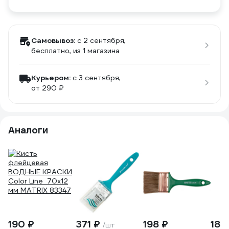
Самовывоз:
c 2 сентября,
бесплатно
, из 1 магазина
Курьером:
c 3 сентября,
от 290 ₽
Аналоги
190 ₽
371 ₽
198 ₽
184
/шт