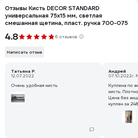
Отзывы Кисть DECOR STANDARD
универсальная 75х15 мм, светлая
смешанная щетина, пласт. ручка 700-075
4.8
6 отзывов
Написать отзыв
Татьяна Р.
Андрей
12.07.2022
07.10.2022
г.
Очень удобная кисть
Куплена по а
кисть. Плотн
Цена без акц
куплен за 248
Вообщем в с
валялась, лу
лероя. А эти
производител
пользуются.