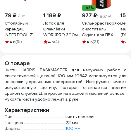
-48%
79 ₽
1 189 ₽
977 ₽
151 
/шт
1 867 ₽
Столярный
Лоток для
Сильнорастворяющий
Велю
карандаш
шпаклёвки
очиститель
вали
INTERTOOL 7",
WORKPRO 300мм,
Gigant для ПВХ
(D15
12шт KT-5004 KT-
нержавейка
1000 мл GPC-5
4 мм
4.8
(15)
4.5
(4)
4.5
(21)
4.
5004
WP329025
КЕДР
2594
О товаре
Кисть HARRIS TASKMASTER для наружных работ с
синтетической щетиной 100 мм 10642 используется для
покраски деревянных поверхностей. Инструмент имеет
искусственную щетину, которая отличается долгим
сроком службы. Для красок на водной и масляной основе.
Рукоять кисти удобно лежит в руке.
Характеристики
Тип
кисть плоская
Толщина
22 мм
Ширина
100 мм