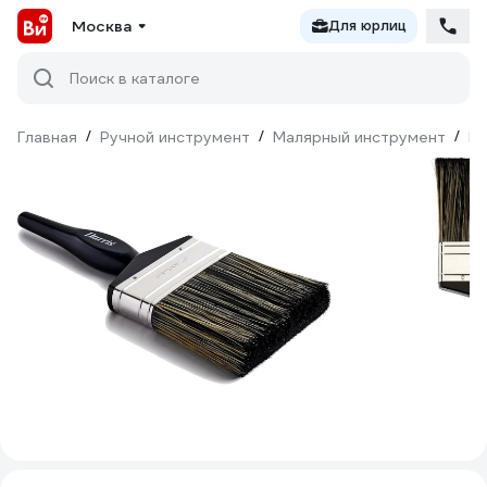
Москва
Для юрлиц
Поиск в каталоге
Главная
/
Ручной инструмент
/
Малярный инструмент
/
Ки