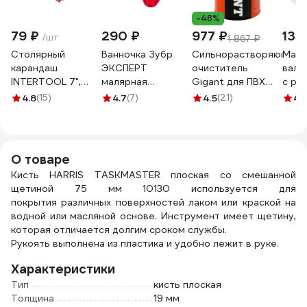
-48%
79 ₽
290 ₽
977 ₽
135
/шт
1 867 ₽
Столярный
Ванночка Зубр
Сильнорастворяющий
Маля
карандаш
ЭКСПЕРТ
очиститель
вали
INTERTOOL 7",
малярная
Gigant для ПВХ
с ру
12шт KT-5004 KT-
пластмассовая,
1000 мл GPC-5
Гирп
4.8
(15)
4.7
(7)
4.5
(21)
4.
5004
для валиков до
D15м
270 мм,
4-52
360x360мм
06055-27
О товаре
Кисть HARRIS TASKMASTER плоская со смешанной
щетиной 75 мм 10130 используется для
покрытия различных поверхностей лаком или краской на
водной или масляной основе. Инструмент имеет щетину,
которая отличается долгим сроком службы.
Рукоять выполнена из пластика и удобно лежит в руке.
Характеристики
Тип
кисть плоская
Толщина
19 мм