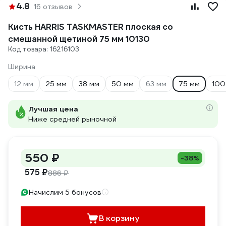
4.8
16 отзывов
Кисть HARRIS TASKMASTER плоская со
смешанной щетиной 75 мм 10130
Код товара: 16216103
Ширина
12 мм
25 мм
38 мм
50 мм
63 мм
75 мм
100
Лучшая цена
Ниже средней рыночной
550 ₽
-38%
575 ₽
886 ₽
Начислим 5 бонусов
В корзину