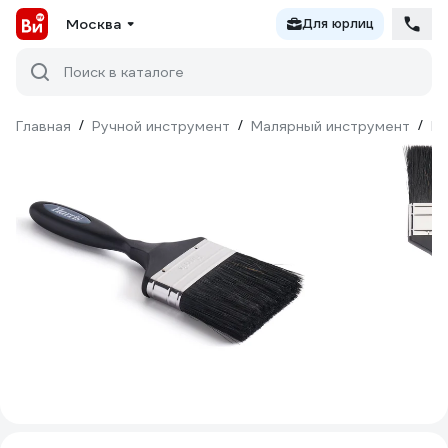
Москва
Для юрлиц
Поиск в каталоге
Главная
/
Ручной инструмент
/
Малярный инструмент
/
Ки