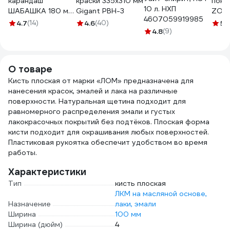
карандаш
краски 335х310 мм
покр
10 л. НХП
ШАБАШКА 180 мм,
Gigant PBH-3
ZOLD
4607059919985
набор 12 шт 146-
с руч
4.7
(14)
4.6
(40)
5
(
0002 206049
4.8
(9)
мм Z
ЭК0
О товаре
Кисть плоская от марки «ЛОМ» предназначена для
нанесения красок, эмалей и лака на различные
поверхности. Натуральная щетина подходит для
равномерного распределения эмали и густых
лакокрасочных покрытий без подтёков. Плоская форма
кисти подходит для окрашивания любых поверхностей.
Пластиковая рукоятка обеспечит удобством во время
работы.
Характеристики
Тип
кисть плоская
ЛКМ на масляной основе,
Назначение
лаки, эмали
Ширина
100 мм
Ширина (дюйм)
4