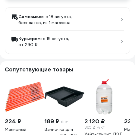
Самовывоз:
c 18 августа,
бесплатно
, из 1 магазина
Курьером:
c 19 августа,
от 290 ₽
Сопутствующие товары
224 ₽
189 ₽
2 120 ₽
225
/шт
365.2 ₽/кг
Малярный
Ванночка для
Мини
Уайт-спирит, ПЭТ