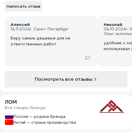
Написать отзыв
Алексей
Николай
14.11.2024
г. Санкт-Петербург
04.10.2024
г.
Опыт использ
Беру самые дешевые для не
удобная, с х
ответственных работ
использовал 
Посмотреть все отзывы
ЛОМ
Все товары бренда
Россия — родина бренда
Китай — страна производства