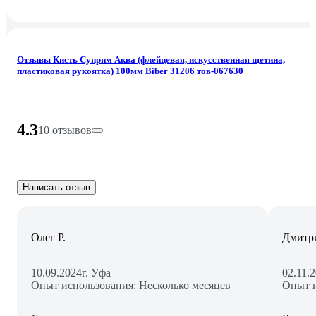
Отзывы Кисть Суприм Аква (флейцевая, искусственная щетина,
пластиковая рукоятка) 100мм Biber 31206 тов-067630
4.3
10 отзывов
Написать отзыв
Олег Р.
Дмитр
10.09.2024
г. Уфа
02.11.
Опыт использования: Несколько месяцев
Опыт и