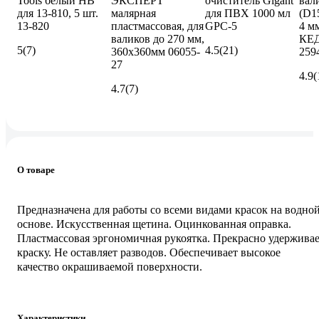
Tools белый HB
ЭКСПЕРТ
очиститель Gigant
вал
для 13-810, 5 шт.
малярная
для ПВХ 1000 мл
(D1
13-820
пластмассовая, для
GPC-5
4 м
валиков до 270 мм,
КЕД
5
(7)
4.5
(21)
360x360мм 06055-
259
27
4.9
(
4.7
(7)
О товаре
Предназначена для работы со всеми видами красок на водно
основе. Искусственная щетина. Оцинкованная оправка.
Пластмассовая эргономичная рукоятка. Прекрасно удержива
краску. Не оставляет разводов. Обеспечивает высокое
качество окрашиваемой поверхности.
Характеристики