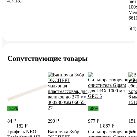
4.7
(18)
щет
100
Мел
661
5
(4)
Сопутствующие товары
-54%
-48%
84 ₽
290 ₽
977 ₽
151
182 ₽
1 867 ₽
Грифель NEO
Ванночка Зубр
Сильнорастворяющий
Вел