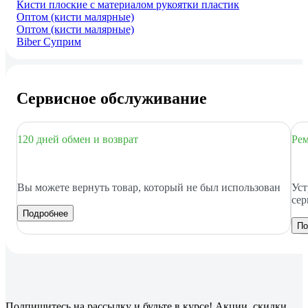
Кисти плоские с материалом рукоятки пластик
Оптом (кисти малярные)
Оптом (кисти малярные)
Biber Суприм
Сервисное обслуживание
120 дней обмен и возврат
Рем
Вы можете вернуть товар, который не был использован
Уст
сер
Подробнее
По
Подпишитесь
на рассылку
и будьте в курсе! Акции, скидки,