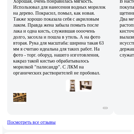
Хорошая, очень понравилась мягкость.
В наст
Использовал для нанесения водных морилок
покупа
на дерево. Покрасил, помыл, как новая.
щетины
Также хорошо показала себя с акриловым
Два ме
лаком. Правда жена забыла помыть после
растоп
лака и одна кисть, служившая оооочень
кисточ
долго, засохла и пошла в утиль. А на фото
вылази
вторая. Рука для масштаба: ширина такая 63
исусст
мм я считаю идеальна для таких работ. На
держащ
фото - торг. оборуд. нашего изготовления,
служат
какраз такой кистью обрабатывалось
морилкой "палисандр". С ЛКМ на
органических растворителей не пробовал.
Посмотреть все отзывы