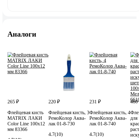
Аналоги
265 ₽
220 ₽
231 ₽
460
Флейцевая кисть
Флейцевая кисть, 3
Флейцевая кисть, 4
Фле
MATRIX ЛАКИ
РемоКолор Аква-
РемоКолор Аква-
для
Color Line 100х12
лак 01-8-730
лак 01-8-740
кра
мм 83366
рас
4.7
(10)
4.7
(10)
иск