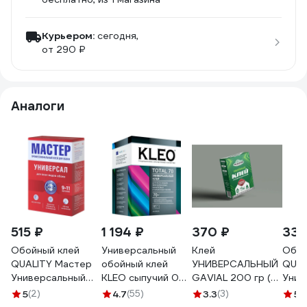
Курьером:
сегодня,
от 290 ₽
Аналоги
515 ₽
1 194 ₽
370 ₽
334
Обойный клей
Универсальный
Клей
Обой
QUALITY Мастер
обойный клей
УНИВЕРСАЛЬНЫЙ
QUAL
Универсальный
KLEO сыпучий 075
GAVIAL 200 гр (
Унив
300 гр 7254
TOTAL 70
флизелин,
200 
5
(2)
4.7
(55)
3.3
(3)
5
(
стеклотканевые
4660