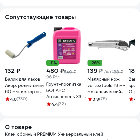
обои, стеклохолст
) НЕМЕЦКОЕ
Сопутствующие товары
КАЧЕСТВО 1162
-11%
-26%
132 ₽
480 ₽
139 ₽
189
/шт
540 ₽
188 ₽
96 ₽/л
Валик для лаков
Малярный нож
Ванн
Грунт-пропитка
Акор, ролик-мини
vertextools 18 мм,
крас
БОЛАРС
60 мм, велюр и
металлический
Giga
Антиплесень 33 5
шерсть 4 мм,
0044-18-02
4.8
(330)
3.9
(76)
4.
кг 00000042437
кронштейн 6 мм,
4.4
(32)
Мастер 501 30
060
О товаре
Клей обойный PREMIUM Универсальный клей