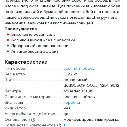
премиального типа для поклейки всех типов обоев, в том
числе и под окрашивание. Для поклейки виниловых обоев
на флизелиновой и бумажной основе любой плотности, а
также стеклообоев. Для сухих помещений. Для ручного
нанесения: валиком или кистью-макловицей.
Преимущества
Высокая клеевая сила
Большой выход клея с упаковки
Прозрачный после нанесения
Антигрибковый эффект
Характеристики
Тип обоев
все типы обоев
Вес нетто
0.22 кг
Цвет
прозрачный
dcd05e09-00aa-42b1-9612-
Палитра
458edac93a96
Склеиваемые материалы
все типы обоев
Вид тары
коробка
Индикатор
нет
Антигрибковое действие
да
Основа клея
модифицированный крахмал
Количество компонентов
1