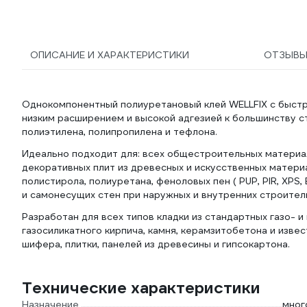
0685_z04
ОПИСАНИЕ И ХАРАКТЕРИСТИКИ
ОТЗЫВ
Однокомпонентный полиуретановый клей WELLFIX с быст
низким расширением и высокой адгезией к большинству с
полиэтилена, полипропилена и тефлона.
Идеально подходит для: всех общестроительных материал
декоративных плит из древесных и искусственных материа
полистирола, полиуретана, феноловых пен ( PUP, PIR, XPS,
и самонесущих стен при наружных и внутренних строител
Разработан для всех типов кладки из стандартных газо- 
газосиликатного кирпича, камня, керамзитобетона и изве
шифера, плитки, панелей из древесины и гипсокартона.
Технические характеристики
Назначение
мног