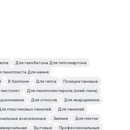
алла
Для газобетона Для гипсокартона
я пенопласта Для камня
й
В баллоне
Для гипса
Полиуретановые
 пистолет
Для пенополистирола (клей-пена)
одоконников
Для откосов
Для кварцвинила
Для пластиковых панелей
Для панелей
нальные всесезонные
Зимние
Для плитки
ниверсальная
Бытовые
Профессиональные