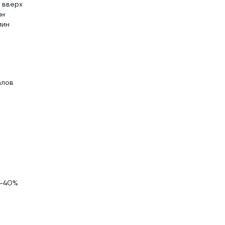
 вверх
ин
мин
алов
0-40%