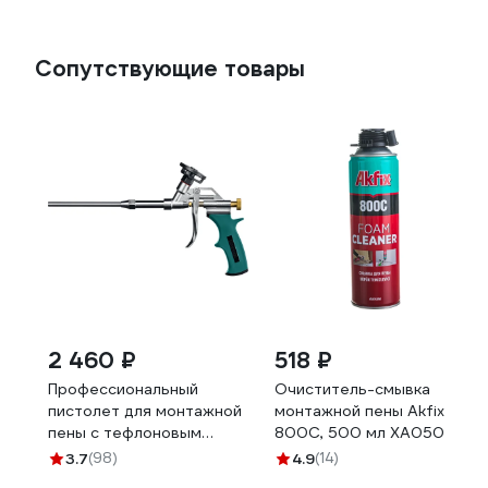
Сопутствующие товары
2 460 ₽
518 ₽
Профессиональный
Очиститель-смывка
пистолет для монтажной
монтажной пены Akfix
пены с тефлоновым
800C, 500 мл XA050
покрытием держателя
3.7
(98)
4.9
(14)
KRAFTOOL PROKraft