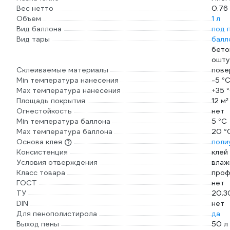
Вес нетто
0.76 
Объем
1 л
Вид баллона
под 
Вид тары
балл
бето
ошту
Склеиваемые материалы
пове
Min температура нанесения
-5 °
Max температура нанесения
+35 
Площадь покрытия
12 м²
Огнестойкость
нет
Min температура баллона
5 °С
Мах температура баллона
20 °
Основа клея
поли
Консистенция
клей
Условия отверждения
влаж
Класс товара
проф
ГОСТ
нет
ТУ
20.3
DIN
нет
Для пенополистирола
да
Выход пены
50 л