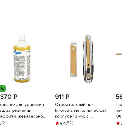
5%
 370 ₽
911 ₽
565 
едство для удаления
Строительный нож
Пистол
ец. загрязнений
Inforce в металлическом
пены S
раффити, жевательной
корпусе 18 мм, с
06860
зинки) KIEHL Johannes
винтовым зажимом 06-
5
(2)
4.4
(52)
3.9
(1
 OrangePro 1 л j620134
02-12