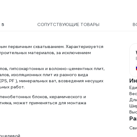
Ы
5
СОПУТСТВУЮЩИЕ ТОВАРЫ
В
рым первичным схватыванием. Характеризуется
троительных материалов, за исключением
ов, гипсокартонных и волокно-цементных плит,
лов, изоляционных плит из разного вида
Ин
 EPS, PF ), минеральных ват, возведения несущих
ьных работ.
Еди
Вес
и пенобетонных блоков, керамического и
Дли
стняка, может применяться для монтажа
Шир
Выс
Ра
Сви
оцелевой