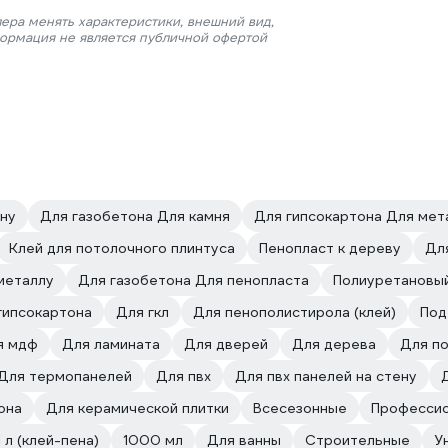
ера менять характеристики, внешний вид,
формация не является публичной офертой
ону
Для газобетона Для камня
Для гипсокартона Для мет
Клей для потолочного плинтуса
Пенопласт к дереву
Дл
металлу
Для газобетона Для пенопласта
Полиуретановы
гипсокартона
Для гкл
Для пенополистирола (клей)
Под
я мдф
Для ламината
Для дверей
Для дерева
Для п
Для термопанелей
Для пвх
Для пвх панелей на стену
она
Для керамической плитки
Всесезонные
Профессио
1 л (клей-пена)
1000 мл
Для ванны
Строительные
У