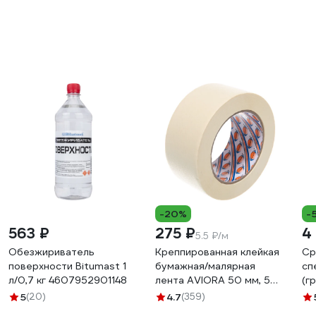
-20%
-
563 ₽
275 ₽
4
5.5 ₽/м
Обезжириватель
Креппированная клейкая
Ср
поверхности Bitumast 1
бумажная/малярная
сп
л/0,7 кг 4607952901148
лента AVIORA 50 мм, 50
(г
м 304-010
ре
5
(20)
4.7
(359)
KG