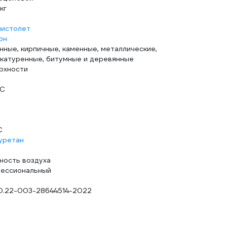
кг
пистолет
он
нные, кирпичные, каменные, металлические,
катуренные, битумные и деревянные
рхности
С
°С
С
уретан
ность воздуха
ессиональный
0.22-003-28644514-2022