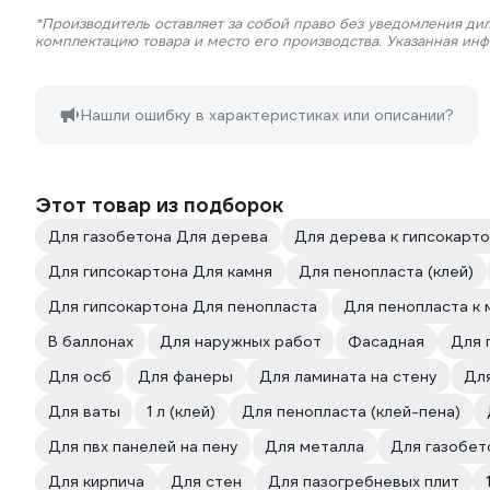
*Производитель оставляет за собой право без уведомления дил
комплектацию товара и место его производства. Указанная ин
Нашли ошибку в характеристиках или описании?
Этот товар из подборок
Для газобетона Для дерева
Для дерева к гипсокарт
Для гипсокартона Для камня
Для пенопласта (клей)
Для гипсокартона Для пенопласта
Для пенопласта к 
В баллонах
Для наружных работ
Фасадная
Для 
Для осб
Для фанеры
Для ламината на стену
Дл
Для ваты
1 л (клей)
Для пенопласта (клей-пена)
Для пвх панелей на пену
Для металла
Для газобет
Для кирпича
Для стен
Для пазогребневых плит