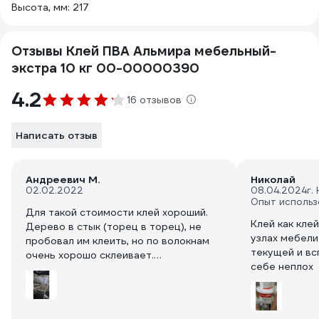
Высота, мм: 217
Отзывы Клей ПВА Альмира мебельный-
экстра 10 кг 00-00000390
4.2
16 отзывов
Написать отзыв
Андреевич М.
Николай
02.02.2022
08.04.2024
г.
Опыт использ
Для такой стоимости клей хороший.
Клей как кле
Дерево в стык (торец в торец), не
узлах мебели 
пробовал им клеить, но по волокнам
текущей и вс
очень хорошо склеивает.
себе неплох
Хотя, я пока дорогой ПВА (типо
тайтбонда) не использовал