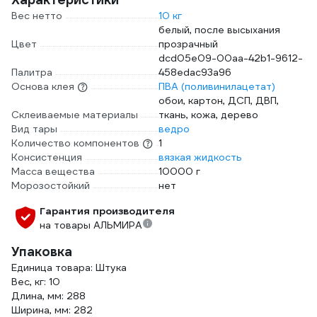
Вес нетто
10 кг
белый, после высыхания
Цвет
прозрачный
dcd05e09-00aa-42b1-9612-
Палитра
458edac93a96
Основа клея
ПВА (поливинилацетат)
обои, картон, ДСП, ДВП,
Склеиваемые материалы
ткань, кожа, дерево
Вид тары
ведро
Количество компонентов
1
Консистенция
вязкая жидкость
Масса вещества
10000 г
Морозостойкий
нет
Гарантия производителя
на товары АЛЬМИРА
Упаковка
Единица товара: Штука
Вес, кг: 10
Длина, мм: 288
Ширина, мм: 282