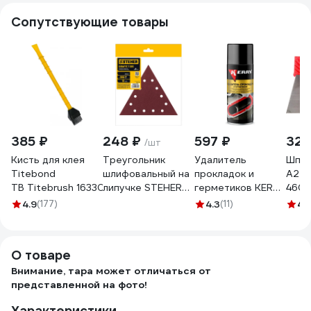
Сопутствующие товары
385 ₽
248 ₽
597 ₽
325
/шт
Кисть для клея
Треугольник
Удалитель
Шпат
Titebond
шлифовальный на
прокладок и
А2
TB Titebrush 16330
липучке STEHER
герметиков KERRY
4607
GIRAFFE T-285
KR-969
4.9
(177)
4.3
(11)
4.1
мм, Р120, 12 отв., 5
шт 35683-120
О товаре
Внимание, тара может отличаться от
представленной на фото!
Характеристики