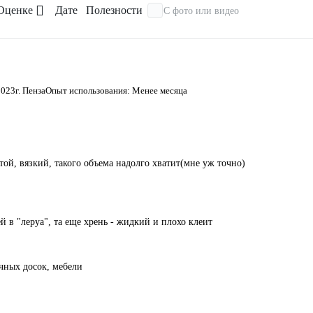
Оценке
Дате
Полезности
С фото или видео
2023
г. Пенза
Опыт использования: Менее месяца
ой, вязкий, такого объема надолго хватит(мне уж точно)
й в "леруа", та еще хрень - жидкий и плохо клеит
чных досок, мебели