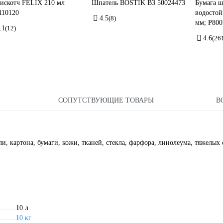
искотч FELIX 210 мл
Шпатель BOSTIK В3 50024473
Бумага 
110120
водостой
4.5
(8)
мм; P800
.1
(12)
4.6
(26
СОПУТСТВУЮЩИЕ ТОВАРЫ
В
, картона, бумаги, кожи, тканей, стекла, фарфора, линолеума, тяжелых 
10 л
10 кг