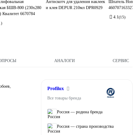
шлифовальная
Антискотч для удаления наклеек
Шпатель Homa
кая БШВ-800 (230х280
и клея DEPUR 210мл DPR0929
460707163327
) Квалитет 6670784
4.1
(15)
1)
ОПРОСЫ
АНАЛОГИ
СЕРВИС
обоев,
Profilux
Все товары бренда
Россия — родина бренда
Россия — страна производства