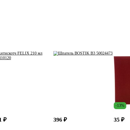
-13%
1 ₽
396 ₽
35 ₽