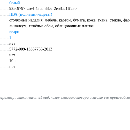
белый
925c9797-cae4-45ba-88e2-2e58a21ff25b
ПВА (поливинилацетат)
столярные изделия, мебель, картон, бумага, кожа, ткань, стекло, фа
линолеум, тяжёлые обои, облицовочные плитки
ведро
1
нет
5772-009-13357755-2013
нет
10 г
нет
характеристики, внешний вид, комплектацию товара и место его производст