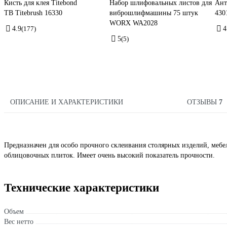
Кисть для клея Titebond
Набор шлифовальных листов для
Ант
TB Titebrush 16330
виброшлифмашины 75 штук
430
WORX WA2028
4.9
(177)
4
5
(5)
ОПИСАНИЕ И ХАРАКТЕРИСТИКИ
ОТЗЫВЫ
7
Предназначен для особо прочного склеивания столярных изделий, мебели
облицовочных плиток. Имеет очень высокий показатель прочности.
Технические характеристики
Объем
Вес нетто