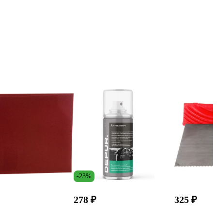
-23%
278 ₽
325 ₽