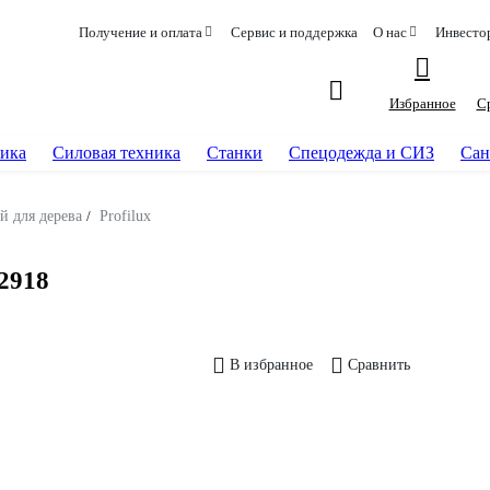
Получение и оплата
Сервис и поддержка
О нас
Инвесто
Избранное
С
ика
Силовая техника
Станки
Спецодежда и СИЗ
Сан
й для дерева
/
Profilux
2918
В избранное
Сравнить