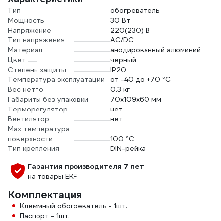
Тип
обогреватель
Мощность
30 Вт
Напряжение
220(230) В
Тип напряжения
AC/DC
Материал
анодированный алюминий
Цвет
черный
Степень защиты
IP20
Температура эксплуатации
от -40 до +70 °С
Вес нетто
0.3 кг
Габариты без упаковки
70х109х60 мм
Терморегулятор
нет
Вентилятор
нет
Мах температура
поверхности
100 °С
Тип крепления
DIN-рейка
Гарантия производителя 7 лет
на товары EKF
Комплектация
Клеммный обогреватель - 1шт.
Паспорт - 1шт.