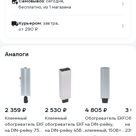
Самовывоз:
сегодня,
бесплатно
, из 1 магазина
Курьером:
завтра,
от 290 ₽
Аналоги
2 359 ₽
2 530 ₽
4 805 ₽
3 0
Клеммный
Клеммный
Обогреватель EKF
Обог
обогреватель EKF
обогреватель EKF
на DIN-рейку,
на D
на DIN-рейку 75Вт
на DIN-рейку 45Вт
клеммный, 150Вт,
230В