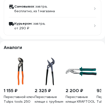
Самовывоз:
завтра,
бесплатно
, из 1 магазина
Курьером:
завтра,
от 290 ₽
Аналоги
1 155 ₽
2 325 ₽
2 200 ₽
930
Переставной ключ
Переставные
Переставные
Пере
Tulips tools 250
клещи с трубным
клещи KRAFTOOL
Tuli