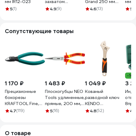
мм IR12-023
захватом
Grand 250 мм
мм I
Jonnesway P2710
22011-10-25
5
(1)
4.9
(9)
4.6
(13)
5
(1
250 мм 47134
Сопутствующие товары
-10
1 170 ₽
1 483 ₽
1 049 ₽
3 2
Прецизионные
Плоскогубцы NEO
Кованый
Инду
бокорезы
Tools удлиненные,
разводной ключ
отвё
KRAFTOOL Fine,
прямые, 200 мм,
KENDO
8пр 
чистый рез 115 мм
1000V, CrV,
углеродистая
крес
4.7
(119)
5
(16)
4.8
(52)
4.
220017-6-11_z01
полированные 01-
сталь, 250 мм, 10"
плос
225
15103
Повы
ресу
О товаре
пото