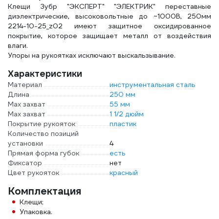
Клещи Зубр "ЭКСПЕРТ" "ЭЛЕКТРИК" переставные
нагр
диэлектрические, высоковольтные до ~1000В, 250мм
2214-10-25_z02 имеют защитное оксидированное
покрытие, которое защищает металл от воздействия
влаги.
Упоры на рукоятках исключают выскальзывание.
Характеристики
Материал
инструментальная сталь
Длина
250 мм
Мах захват
55 мм
Мах захват
1 1/2 дюйм
Покрытие рукояток
пластик
Количество позиций
установки
4
Прямая форма губок
есть
Фиксатор
нет
Цвет рукояток
красный
Комплектация
Клещи;
Упаковка.