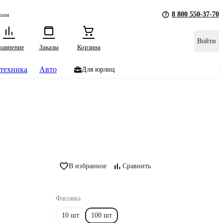
8 800 550-37-70
рам
Войти
равнение
Заказы
Корзина
техника
Авто
Для юрлиц
В избранное
Сравнить
Фасовка
10 шт
100 шт