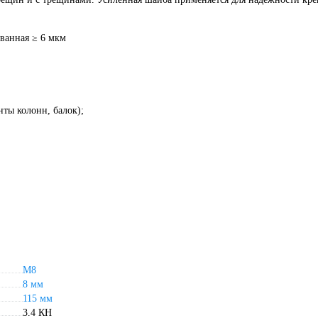
ованная ≥ 6 мкм
ты колонн, балок);
М8
8 мм
115 мм
3.4 КН