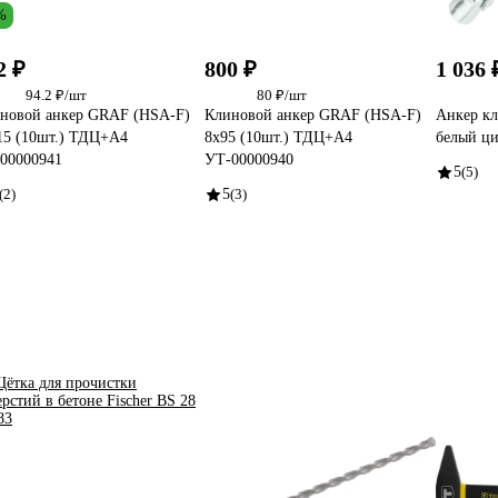
%
2 ₽
800 ₽
1 036 
94.2 ₽/шт
80 ₽/шт
новой анкер GRAF (HSA-F)
Клиновой анкер GRAF (HSA-F)
Анкер кл
15 (10шт.) ТДЦ+А4
8x95 (10шт.) ТДЦ+А4
белый ци
00000941
УТ-00000940
5
(5)
(2)
5
(3)