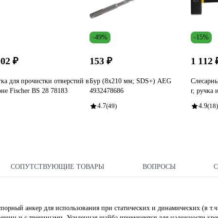
-49%
-15%
002 ₽
153 ₽
1 112 
ка для прочистки отверстий в
Бур (8x210 мм; SDS+) AEG
Слесарн
оне Fischer BS 28 78183
4932478686
г, ручка
4.7
(49)
4.9
(18)
СОПУТСТВУЮЩИЕ ТОВАРЫ
ВОПРОСЫ
орный анкер для использования при статических и динамических (в т.ч
 трещин и с трещинами. Усиленная шайба применяется для надежности кре