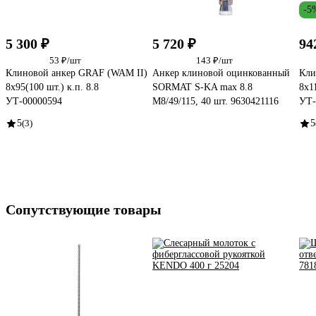
-5
5 300 ₽
5 720 ₽
94
53 ₽/шт
143 ₽/шт
Клиновой анкер GRAF (WAM II)
Анкер клиновой оцинкованный
Кли
8x95(100 шт.) к.п. 8.8
SORMAT S-KA max 8.8
8x1
УТ-00000594
M8/49/115, 40 шт. 9630421116
УТ-
5
(3)
5
Сопутствующие товары