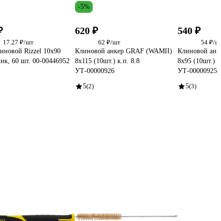
-5%
₽
620 ₽
540 ₽
17.27 ₽/шт
62 ₽/шт
54 ₽/ш
иновой Rizzel 10x90
Клиновой анкер GRAF (WAMII)
Клиновой анк
нк, 60 шт. 00-00446952
8x115 (10шт.) к.п. 8.8
8x95 (10шт.) к
УТ-00000926
УТ-00000925
5
(2)
5
(3)