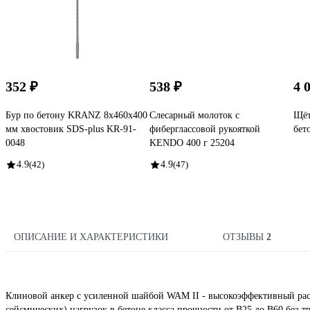
352 ₽
538 ₽
4 
Бур по бетону KRANZ 8x460x400
Слесарный молоток с
Щёт
мм хвостовик SDS-plus KR-91-
фиберглассовой рукояткой
бет
0048
KENDO 400 г 25204
4.9
(42)
4.9
(47)
ОПИСАНИЕ И ХАРАКТЕРИСТИКИ
ОТЗЫВЫ
2
Клиновой анкер с усиленной шайбой WAM II - высокоэффективный расп
сейсмических) нагрузок в бетоне класса прочности от В25 до В60 без