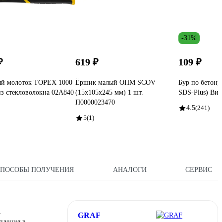
-31%
₽
619 ₽
109 ₽
ый молоток TOPEX 1000
Ёршик малый ОПМ SCOV
Бур по бетону
 из стекловолокна 02A840
(15x105x245 мм) 1 шт.
SDS-Plus) Вих
П0000023470
4.5
(241)
5
(1)
СПОСОБЫ ПОЛУЧЕНИЯ
АНАЛОГИ
СЕРВИС
.
GRAF
пления в