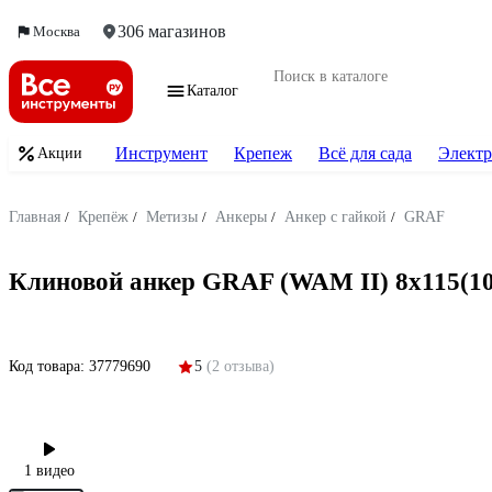
306 магазинов
Москва
Каталог
Инструмент
Крепеж
Всё для сада
Электр
Акции
Главная
/
Крепёж
/
Метизы
/
Анкеры
/
Анкер с гайкой
/
GRAF
Клиновой анкер GRAF (WAM II) 8x115(100
Код товара:
37779690
5
(2 отзыва)
1 видео