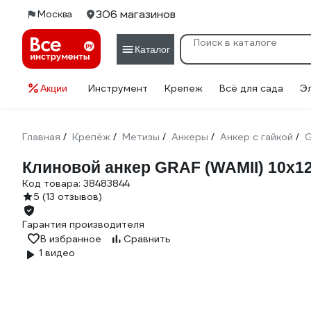
306 магазинов
Москва
Каталог
Инструмент
Крепеж
Всё для сада
Э
Акции
Главная
Крепёж
Метизы
Анкеры
Анкер с гайкой
/
/
/
/
/
Клиновой анкер GRAF (WAMII) 10x120 
Код товара:
38483844
5
(13 отзывов)
Гарантия производителя
В избранное
Сравнить
1 видео