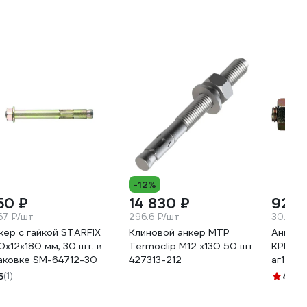
-12%
50 ₽
14 830 ₽
929 
.67 ₽/шт
296.6 ₽/шт
30.97 
кер с гайкой STARFIX
Клиновой анкер MTP
Анкерн
0x12x180 мм, 30 шт. в
Termoclip M12 x130 50 шт
КРЕП-К
аковке SM-64712-30
427313-212
аг1215
5
(1)
4.4
(1