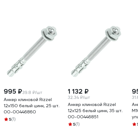
995 ₽
1 132 ₽
9
39.8 ₽/шт
32.34 ₽/шт
31
Анкер клиновой Rizzel
Анкер клиновой Rizzel
Ан
12x150 белый цинк, 25 шт.
12x125 белый цинк, 35 шт.
М1
00-00446860
00-00446851
уп
5
(1)
5
(1)