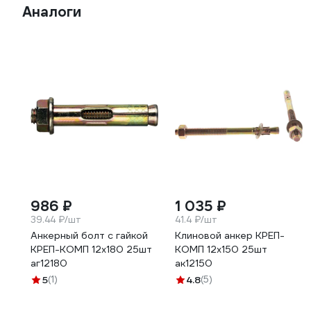
Аналоги
986 ₽
1 035 ₽
39.44 ₽/шт
41.4 ₽/шт
Анкерный болт с гайкой
Клиновой анкер КРЕП-
КРЕП-КОМП 12х180 25шт
КОМП 12х150 25шт
аг12180
ак12150
5
(1)
4.8
(5)