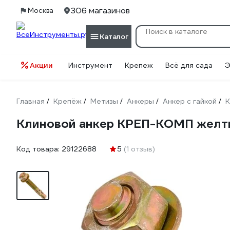
306 магазинов
Москва
Каталог
Акции
Инструмент
Крепеж
Всё для сада
Э
Главная
Крепёж
Метизы
Анкеры
Анкер с гайкой
/
/
/
/
/
Клиновой анкер КРЕП-КОМП желтый 
Код товара:
29122688
5
(1 отзыв)