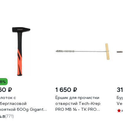
18%
60 ₽
1 650 ₽
314 
лоток с
Ёршик для прочистки
Бур SD
бергласовой
отверстий Tech-Krep
Vertex
кояткой 600g Gigant
PRO МВ 14 - ТК PRO
4.9
(1
T600-1
155898
4.8
(771)