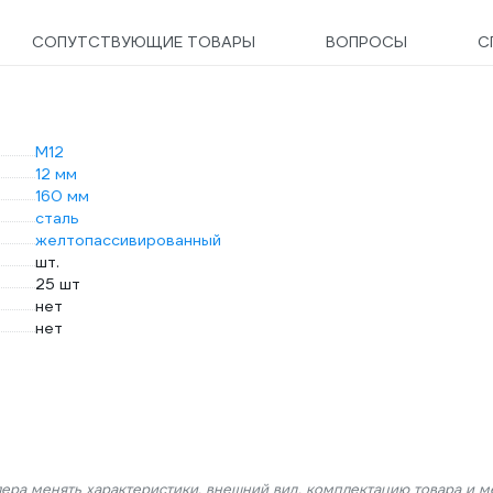
СОПУТСТВУЮЩИЕ ТОВАРЫ
ВОПРОСЫ
С
М12
12 мм
160 мм
сталь
желтопассивированный
шт.
25 шт
нет
нет
лера менять характеристики, внешний вид, комплектацию товара и м