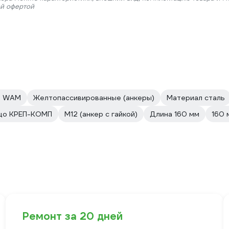
ой офертой
р WAM
Желтопассивированные (анкеры)
Материал сталь
ьцо КРЕП-КОМП
М12 (анкер с гайкой)
Длина 160 мм
160 
Ремонт за 20 дней