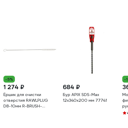
-5%
-
1 274 ₽
684 ₽
3
Ёршик для очистки
Бур APIX SDS-Max
Мо
отверстия RAWLPLUG
12х340х200 мм 77741
фи
D8-10мм R-BRUSH-
ру
M08/10
HH