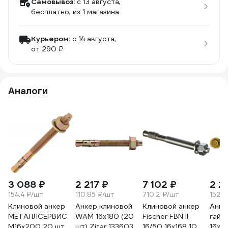
Самовывоз:
c 13 августа,
бесплатно
, из 1 магазина
Курьером:
c 14 августа,
от 290 ₽
Аналоги
3 088 ₽
2 217 ₽
7 102 ₽
2 2
154.4 ₽/шт
110.85 ₽/шт
710.2 ₽/шт
152.7
Клиновой анкер
Анкер клиновой
Клиновой анкер
Анке
МЕТАЛЛСЕРВИС
WAM 16x180 (20
Fischer FBN II
гайк
М16x200 20 шт.
шт) Zitar 133603
16/50 16x168 10 шт
16х18