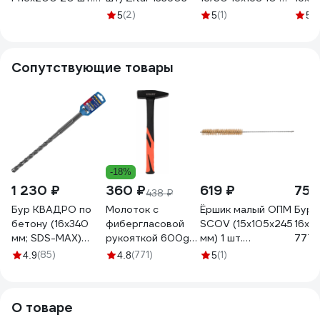
1230654
45565
тов-
(2)
(1)
(1
5
5
5
Сопутствующие товары
-18%
1 230 ₽
360 ₽
619 ₽
752
438 ₽
Бур КВАДРО по
Молоток с
Ёршик малый ОПМ
Бур 
бетону (16х340
фибергласовой
SCOV (15x105x245
16х5
мм; SDS-MAX)
рукояткой 600g
мм) 1 шт.
7776
ПРАКТИКА 647-
Gigant HHT600-1
П0000023470
(85)
(771)
(1)
4.9
4.8
5
840
О товаре