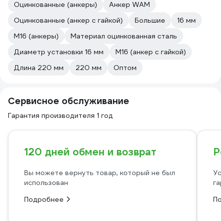
Оцинкованные (анкеры)
Анкер WAM
Оцинкованные (анкер с гайкой)
Большие
16 мм
М16 (анкеры)
Материал оцинкованная сталь
Диаметр установки 16 мм
М16 (анкер с гайкой)
Длина 220 мм
220 мм
Оптом
Сервисное обслуживание
Гарантия производителя 1 год
120 дней обмен и возврат
Р
Вы можете вернуть товар, который не был
Ус
использован
га
Подробнее
П