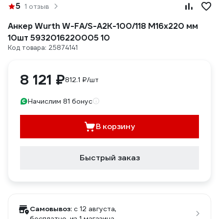
5
1 отзыв
Анкер Wurth W-FA/S-A2K-100/118 M16x220 мм
10шт 5932016220005 10
Код товара: 25874141
8 121 ₽
812.1 ₽/шт
Начислим 81 бонус
В корзину
Быстрый заказ
Самовывоз:
c 12 августа,
бесплатно
, из 1 магазина