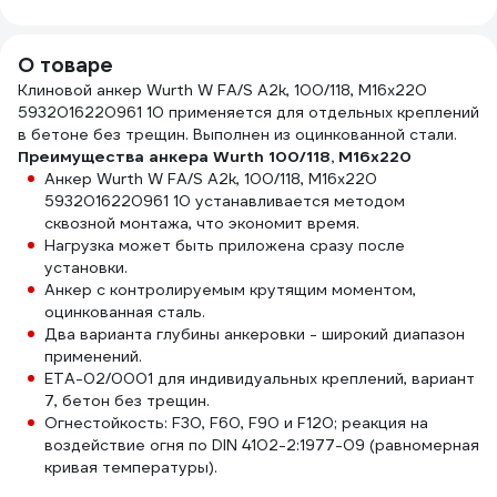
2608685861
О товаре
Клиновой анкер Wurth W FA/S A2k, 100/118, M16x220
5932016220961 10 применяется для отдельных креплений
в бетоне без трещин. Выполнен из оцинкованной стали.
Преимущества анкера Wurth 100/118, M16x220
Анкер Wurth W FA/S A2k, 100/118, M16x220
5932016220961 10 устанавливается методом
сквозной монтажа, что экономит время.
Нагрузка может быть приложена сразу после
установки.
Анкер с контролируемым крутящим моментом,
оцинкованная сталь.
Два варианта глубины анкеровки - широкий диапазон
применений.
ETA-02/0001 для индивидуальных креплений, вариант
7, бетон без трещин.
Огнестойкость: F30, F60, F90 и F120; реакция на
воздействие огня по DIN 4102-2:1977-09 (равномерная
кривая температуры).