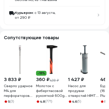
Курьером:
c 13 августа,
от 290 ₽
Сопутствующие товары
-18%
3 833 ₽
360 ₽
1 427 ₽
469
438 ₽
Сверло ударное
Молоток с
Насос для
Бур 
М4 для
фибергласовой
продувки
(16х
перфораторов
рукояткой 600g
отверстий HIMTEX
Plus
(16х400/540 мм;
Gigant HHT600-1
220мм IPUM220
1130
5
(3)
4.8
(771)
4.6
(5)
5
(
SDS-max) Bosch