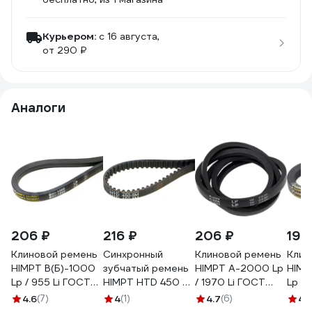
Курьером:
c 16 августа,
от 290 ₽
Аналоги
206 ₽
216 ₽
206 ₽
196
Клиновой ремень
Синхронный
Клиновой ремень
Клин
HIMPT В(Б)-1000
зубчатый ремень
HIMPT А-2000 Lp
HIMP
Lp / 955 Li ГОСТ
HIMPT HTD 450 5
/ 1970 Li ГОСТ
Lp / 
1284-89
м 9 00-
1284-89
1284
4.6
(7)
4
(1)
4.7
(6)
4.
00004300148
00007035
00004200080
000