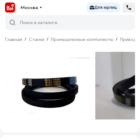
Москва
Для юрлиц
Поиск в каталоге
Главная
/
Станки
/
Промышленные компоненты
/
Приводн