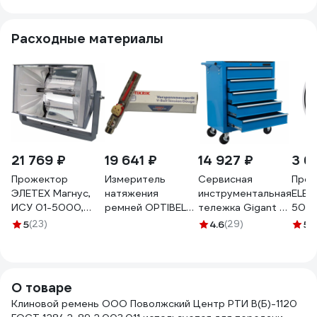
Расходные материалы
21 769 ₽
19 641 ₽
14 927 ₽
3 6
Прожектор
Измеритель
Сервисная
Прож
ЭЛЕТЕХ Магнус,
натяжения
инструментальная
ELEC
ИСУ 01-5000,
ремней OPTIBELT
тележка Gigant 5
500 
IP23, ИУ
Optikrik II
секций GTTS-5
УХЛ1
5
(23)
4.6
(29)
5
(
1040200066
000
О товаре
Клиновой ремень ООО Поволжский Центр РТИ В(Б)-1120