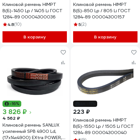
Клиновой ремень HIMPT
Клиновой ремень HIMPT
В(Б)-1450 Lp / 1405 Li ГОСТ
В(Б)-850 Lp / 805 Li ГОСТ
1284-89 00004300036
1284-89 00004300157
4.8
(10)
5
(2)
В корзину
В корзину
-16%
до -11%
3 826 ₽
223 ₽
4 562 ₽
Клиновой ремень HIMPT
Клиновой ремень SANLUX
В(Б)-1550 Lp / 1505 Li ГОСТ
усиленный SPB 4900 Ld,
1284-89 00004300040
(17x14x4900) EXtra POWER,
(9)