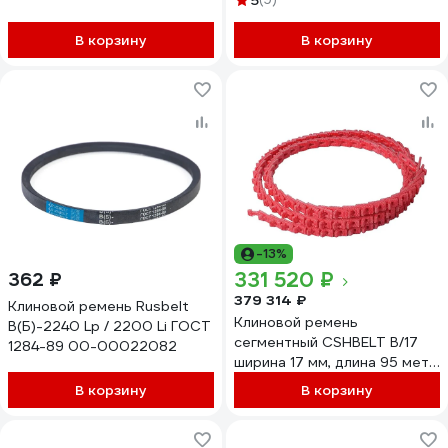
5
SPB4900SANEP
В корзину
В корзину
-13%
331 520 ₽
362 ₽
379 314 ₽
Клиновой ремень Rusbelt
Клиновой ремень
В(Б)-2240 Lp / 2200 Li ГОСТ
сегментный CSHBELT B/17
1284-89 00-00022082
ширина 17 мм, длина 95 метр
95B17REDPT
В корзину
В корзину