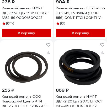
238 ₽
904 ₽
Клиновой ремень HIMPT
Клиновой ремень B 32 B-855
В(Б)-1650 Lp / 1605 Li ГОСТ
Li 813мм, Lp 856мм (17X11-
1284-89 00004300047
856) CONTITECH CONTI-V
B32CONTI
5
(25)
5
(1)
В корзину
В корзину
255 ₽
869 ₽
Клиновой ремень ООО
Клиновой ремень HIMPT
Поволжский Центр РТИ
В(Б)-2120 Lp / 2075 Li ГОСТ
В(Б)-1700 ГОСТ 1284.2-89
1284-89 00004300067