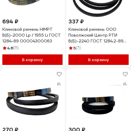
694 ₽
337 ₽
Клиновой ремень HIMPT
Клиновой ремень ООО
В(Б)-2000 Lp / 1955 Li ГОСТ
Поволжский Центр РТИ
1284-89 00004300063
В(Б)-2240 ГОСТ 1284.2-89
2.003.028
4.8
(11)
5
(7)
В корзину
В корзину
270 ₽
300 ₽