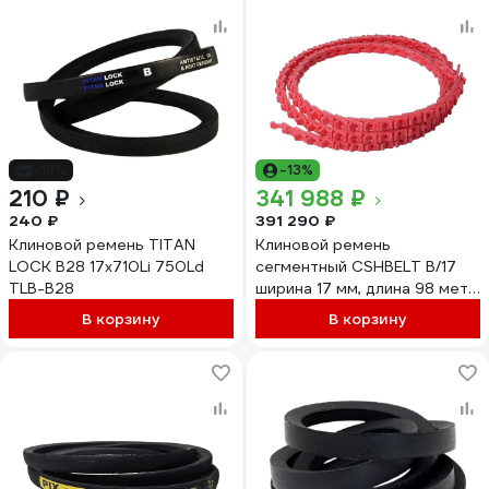
-13%
-13%
210 ₽
341 988 ₽
240 ₽
391 290 ₽
Клиновой ремень TITAN
Клиновой ремень
LOCK B28 17x710Li 750Ld
сегментный CSHBELT B/17
TLB-B28
ширина 17 мм, длина 98 метр
98B17REDPT
В корзину
В корзину