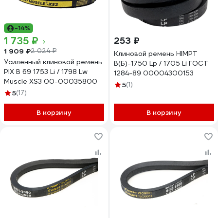
-14%
1 735 ₽
253 ₽
1 909 ₽
2 024 ₽
Клиновой ремень HIMPT
Усиленный клиновой ремень
В(Б)-1750 Lp / 1705 Li ГОСТ
PIX B 69 1753 Li / 1798 Lw
1284-89 00004300153
Muscle XS3 00-00035800
5
(1)
5
(17)
В корзину
В корзину