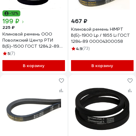
-12%
199 ₽
467 ₽
225 ₽
Клиновой ремень HIMPT
Клиновой ремень ООО
В(Б)-1900 Lp / 1855 Li ГОСТ
Поволжский Центр РТИ
1284-89 00004300058
В(Б)-1500 ГОСТ 1284.2-89
4.9
(73)
2.003.018
5
(7)
В корзину
В корзину