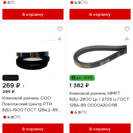
2.003.020
5
(6)
4.9
(74)
В корзину
В корзину
-6%
до -69%
269 ₽
1 382 ₽
285 ₽
Клиновой ремень HIMPT
Клиновой ремень ООО
В(Б)-2800 Lp / 2755 Li ГОСТ
Поволжский Центр РТИ
1284-89 00004300118
В(Б)-1900 ГОСТ 1284.2-89
4.9
(19)
2.003.025
4.9
(36)
В корзину
В корзину