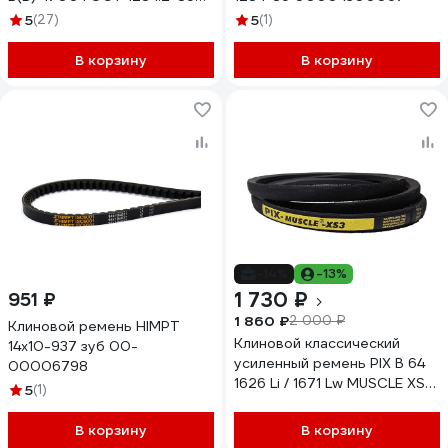
2.003.022
5
(27)
5
(1)
В корзину
В корзину
-14%
-13%
1 730 ₽
951 ₽
1 860 ₽
2 000 ₽
Клиновой ремень HIMPT
Клиновой классический
14x10-937 зуб 00-
усиленный ремень PIX B 64
00006798
1626 Li / 1671 Lw MUSCLE XS3
5
(1)
00-00037991
В корзину
В корзину