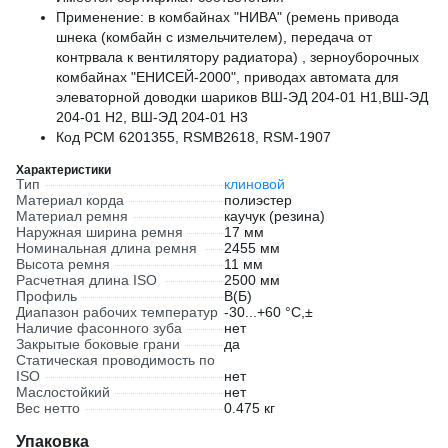
Применение: в комбайнах "НИВА" (ремень привода
шнека (комбайн с измельчителем), передача от
контрвала к вентилятору радиатора) , зерноуборочных
комбайнах "ЕНИСЕЙ-2000", приводах автомата для
элеваторной доводки шариков ВШ-ЭД 204-01 Н1,ВШ-ЭД
204-01 Н2, ВШ-ЭД 204-01 Н3
Код РСМ 6201355, RSMB2618, RSM-1907
Характеристики
Тип
клиновой
Материал корда
полиэстер
Материал ремня
каучук (резина)
Наружная ширина ремня
17 мм
Номинальная длина ремня
2455 мм
Высота ремня
11 мм
Расчетная длина ISO
2500 мм
Профиль
В(Б)
Диапазон рабочих температур
-30...+60 °C,±
Наличие фасонного зуба
нет
Закрытые боковые грани
да
Статическая проводимость по
ISO
нет
Маслостойкий
нет
Вес нетто
0.475 кг
Упаковка