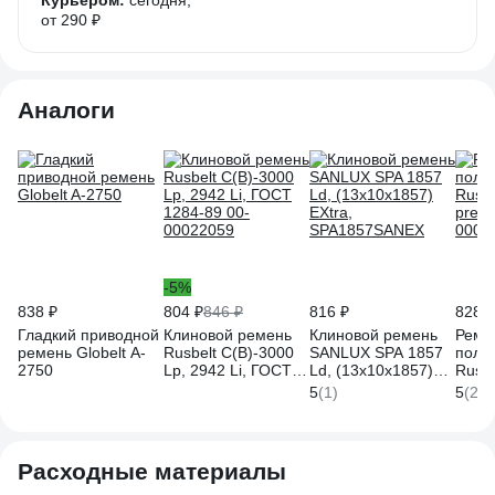
Курьером:
сегодня,
от 290 ₽
Аналоги
-5%
838 ₽
804 ₽
846 ₽
816 ₽
828 ₽
Гладкий приводной
Клиновой ремень
Клиновой ремень
Реме
ремень Globelt A-
Rusbelt С(В)-3000
SANLUX SPA 1857
поли
2750
Lp, 2942 Li, ГОСТ
Ld, (13x10x1857)
Rusbe
1284-89 00-
EXtra,
prem
5
(1)
5
(2)
00022059
SPA1857SANEX
0003
Расходные материалы