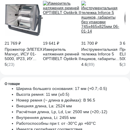
21 769 ₽
19 641 ₽
31 700 ₽
3 672
Прожектор ЭЛЕТЕХ
Измеритель
Инструментальная
Прож
Магнус, ИСУ 01-
натяжения ремней
тележка Inforce 5
ELEC
5000, IP23, ИУ
OPTIBELT Optikrik II
ящиков, габариты
500 В
1040200066
без упаковки
УХЛ1
5
(23)
4.6
(89)
5
(3)
745х465х825мм 06-
01-14
О товаре
Ширина большего основания: 17 мм (+0.7;-0.5)
Высота ремня: 11 мм (±0.5)
Номер ремня (~ длина в дюймах): В 96.5
Внешняя длина, La: 2524 мм
Расчётная длина, Lp, Ld, Lw: 2500 мм (+20;-12)
Внутренняя длина, Li: 2455 мм
Работоспособны при t: от -30°C до +60°C
Имеется сертификат соответствия