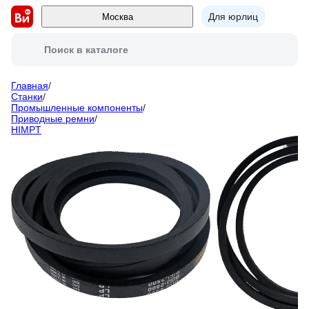
Для юрлиц
Москва
Поиск в каталоге
Главная
/
Станки
/
Промышленные компоненты
/
Приводные ремни
/
HIMPT