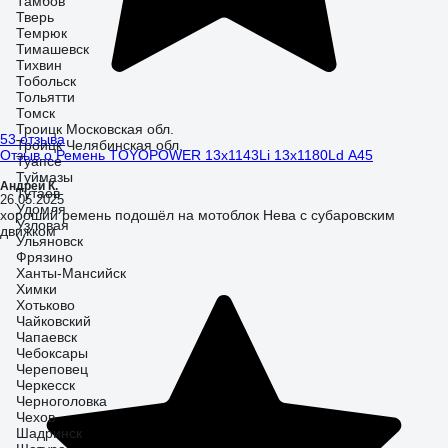
Тамбов
Тверь
Темрюк
Тимашевск
Тихвин
Тобольск
Тольятти
Томск
Троицк Московская обл.
53 отзыва
Троицк Челябинская обл.
Отзыв о Ремень TOYOPOWER 13x1143Li 13x1180Ld A45
Туапсе
Туймазы
Андрей К.
Тутаев
26.05.2025
Удомля
хороший ремень подошёл на мотоблок Нева с субаровским
Узловая
движком
Ульяновск
Фрязино
Ханты-Мансийск
Химки
Хотьково
Чайковский
Чапаевск
Чебоксары
Череповец
Черкесск
Черноголовка
Чехов
Шадринск