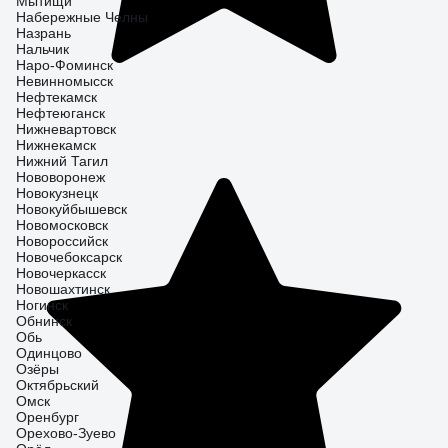
Мытищи
Набережные Челны
Назрань
Нальчик
Наро-Фоминск
Невинномысск
Нефтекамск
Нефтеюганск
Нижневартовск
Нижнекамск
Нижний Тагил
Нововоронеж
Новокузнецк
Новокуйбышевск
Новомосковск
Новороссийск
Новочебоксарск
Новочеркасск
Новошахтинск
Ногинск
Обнинск
Обь
Одинцово
Озёры
Октябрьский
Омск
Оренбург
Орехово-Зуево