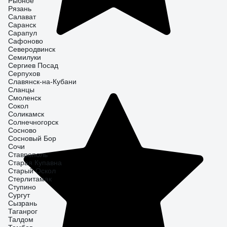
Рыбное
Рязань
Салават
Саранск
Сарапул
Сафоново
Северодвинск
Семилуки
Сергиев Посад
Серпухов
Славянск-на-Кубани
Сланцы
Смоленск
Сокол
Соликамск
Солнечногорск
Сосново
Сосновый Бор
Сочи
Ставрополь
Старая Купавна
Старый Оскол
Стерлитамак
Ступино
Сургут
Сызрань
Таганрог
Талдом