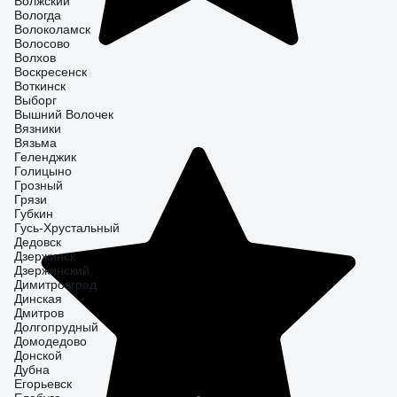
Волжский
Вологда
Волоколамск
Волосово
Волхов
Воскресенск
Воткинск
Выборг
Вышний Волочек
Вязники
Вязьма
Геленджик
Голицыно
Грозный
Грязи
Губкин
Гусь-Хрустальный
Дедовск
Дзержинск
Дзержинский
Димитровград
Динская
Дмитров
Долгопрудный
Домодедово
Донской
Дубна
Егорьевск