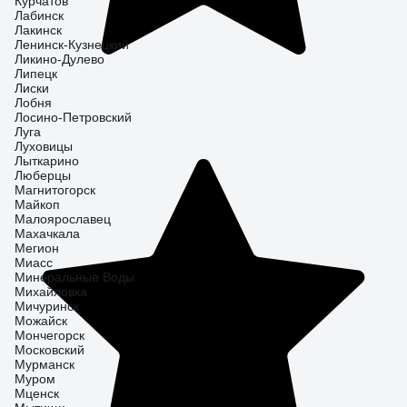
Курчатов
Лабинск
Лакинск
Ленинск-Кузнецкий
Ликино-Дулево
Липецк
Лиски
Лобня
Лосино-Петровский
Луга
Луховицы
Лыткарино
Люберцы
Магнитогорск
Майкоп
Малоярославец
Махачкала
Мегион
Миасс
Минеральные Воды
Михайловка
Мичуринск
Можайск
Мончегорск
Московский
Мурманск
Муром
Мценск