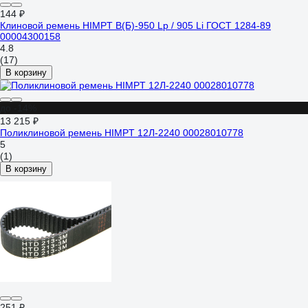
144 ₽
Клиновой ремень HIMPT В(Б)-950 Lp / 905 Li ГОСТ 1284-89
00004300158
4.8
(17)
В корзину
до -14%
13 215 ₽
Поликлиновой ремень HIMPT 12Л-2240 00028010778
5
(1)
В корзину
251 ₽