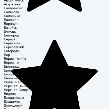
Архангельск
Астрахань
Балабаново
Балаково
Балашиха
Балашов
Барнаул
Батайск
Бежецк
Белгород
Бердск
Березники
Березовский
Богородск
Бор
Борисоглебск
Боровичи
Бронницы
Брянск
Бугульма
Великие Луки
Великий Новгород
Верхняя Пышма
Верхняя Салда
Видное
Владикавказ
Владимир
Волгодонск