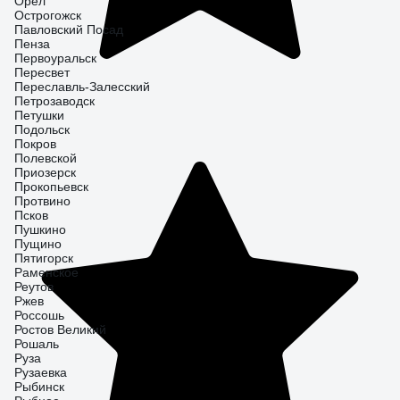
Орёл
Острогожск
Павловский Посад
Пенза
Первоуральск
Пересвет
Переславль-Залесский
Петрозаводск
Петушки
Подольск
Покров
Полевской
Приозерск
Прокопьевск
Протвино
Псков
Пушкино
Пущино
Пятигорск
Раменское
Реутов
Ржев
Россошь
Ростов Великий
Рошаль
Руза
Рузаевка
Рыбинск