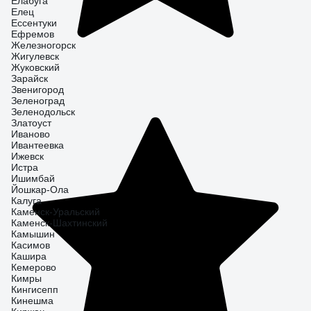
Елабуга
Елец
Ессентуки
Ефремов
Железногорск
Жигулевск
Жуковский
Зарайск
Звенигород
Зеленоград
Зеленодольск
Златоуст
Иваново
Ивантеевка
Ижевск
Истра
Ишимбай
Йошкар-Ола
Калуга
Каменск-Уральский
Каменск-Шахтинский
Камышин
Касимов
Кашира
Кемерово
Кимры
Кингисепп
Кинешма