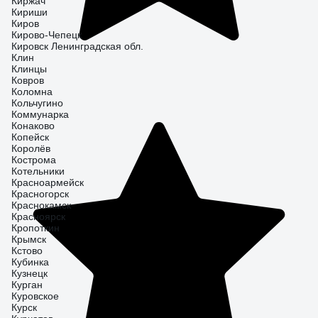
Киржач
Кириши
Киров
Кирово-Чепецк
Кировск Ленинградская обл.
Клин
Клинцы
Ковров
Коломна
Кольчугино
Коммунарка
Конаково
Копейск
Королёв
Кострома
Котельники
Красноармейск
Красногорск
Краснокамск
Красноярск
Кропоткин
Крымск
Кстово
Кубинка
Кузнецк
Курган
Куровское
Курск