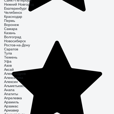
Санкт-Петербург
Нижний Новгород
Екатеринбург
Челябинск
Краснодар
Пермь
Воронеж
Самара
Казань
Волгоград
Новосибирск
Ростов-на-Дону
Саратов
Тула
Тюмень
Уфа
Азов
Аксай
Александров
Алексеевка
Алексин
Альметьевск
Анапа
Апатиты
Апрелевка
Арамиль
Арзамас
Армавир