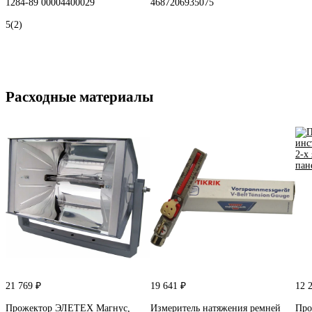
1284-89 00004400029
4687206935075
5
(2)
Расходные материалы
21 769 ₽
19 641 ₽
12 
Прожектор ЭЛЕТЕХ Магнус,
Измеритель натяжения ремней
Про