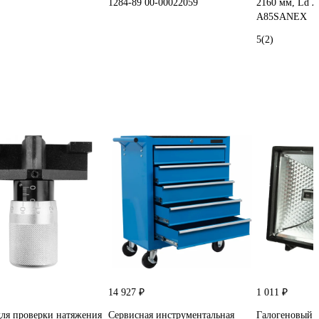
1284-89 00-00022059
2160 мм, Ld 2
A85SANEX
5
(2)
14 927 ₽
1 011 ₽
ля проверки натяжения
Сервисная инструментальная
Галогеновый