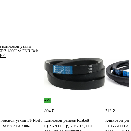
-5%
804 ₽
713 ₽
линовой узкий FNRbelt
Клиновой ремень Rusbelt
Клиновой ре
Lw FNR Belt 00-
С(В)-3000 Lp, 2942 Li, ГОСТ
Li A-2200 Ld,