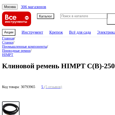
306 магазинов
Москва
Каталог
Инструмент
Крепеж
Всё для сада
Электрик
Акции
Главная
/
Станки
/
Промышленные компоненты
/
Приводные ремни
/
HIMPT
Клиновой ремень HIMPT С(В)-2500
Код товара:
30793965
5
(5 отзывов)