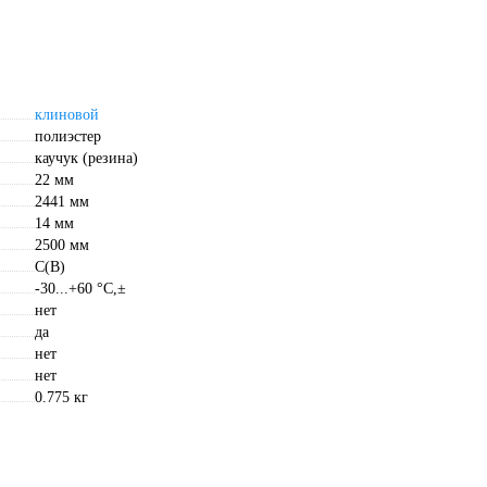
клиновой
полиэстер
каучук (резина)
22 мм
2441 мм
14 мм
2500 мм
С(В)
-30...+60 °C,±
нет
да
нет
нет
0.775 кг