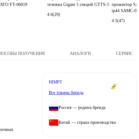
YATO YT-06019
тележка Gigant 5 секций GTTS-5
прожектор S
ip44 SAMC-05
4.6
(29)
4.5
(47)
ПОСОБЫ ПОЛУЧЕНИЯ
АНАЛОГИ
СЕРВИС
HIMPT
Все товары бренда
Россия — родина бренда
Китай — страна производства
орочных