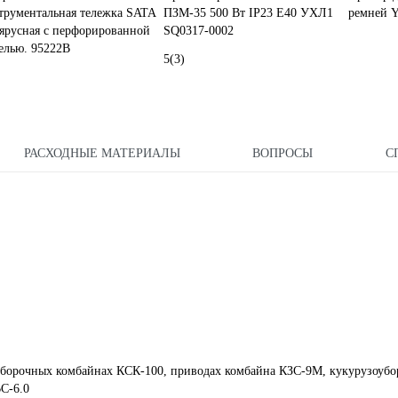
трументальная тележка SATA
ПЗМ-35 500 Вт IP23 Е40 УХЛ1
ремней 
 ярусная с перфорированной
SQ0317-0002
елью. 95222B
5
(3)
РАСХОДНЫЕ МАТЕРИАЛЫ
ВОПРОСЫ
С
оуборочных комбайнах КСК-100, приводах комбайна КЗС-9М, кукурузоуб
С-6.0